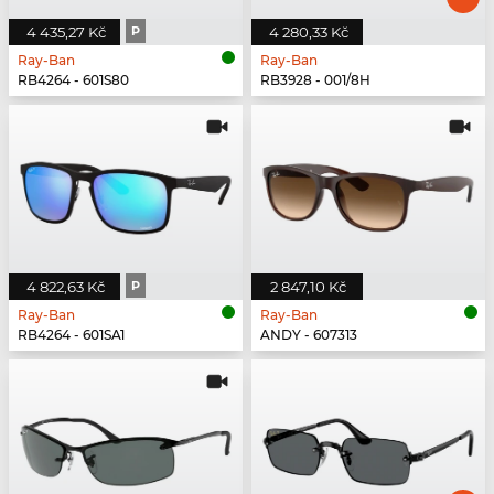
4 435,27 Kč
P
4 280,33 Kč
Ray-Ban
Ray-Ban
RB4264 - 601S80
RB3928 - 001/8H
4 822,63 Kč
P
2 847,10 Kč
Ray-Ban
Ray-Ban
RB4264 - 601SA1
ANDY - 607313