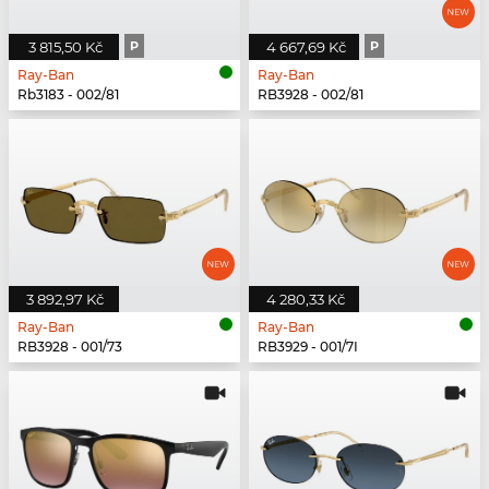
3 815,50 Kč
P
4 667,69 Kč
P
Ray-Ban
Ray-Ban
Rb3183 - 002/81
RB3928 - 002/81
3 892,97 Kč
4 280,33 Kč
Ray-Ban
Ray-Ban
RB3928 - 001/73
RB3929 - 001/7I