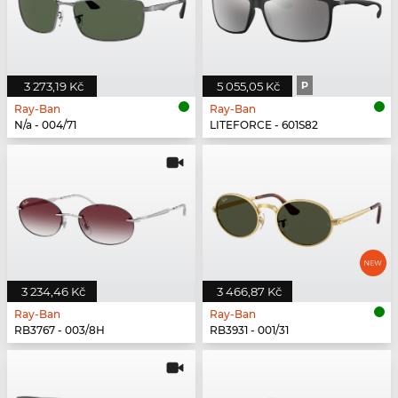
3 273,19 Kč
5 055,05 Kč
P
Ray-Ban
Ray-Ban
N/a - 004/71
LITEFORCE - 601S82
3 234,46 Kč
3 466,87 Kč
Ray-Ban
Ray-Ban
RB3767 - 003/8H
RB3931 - 001/31