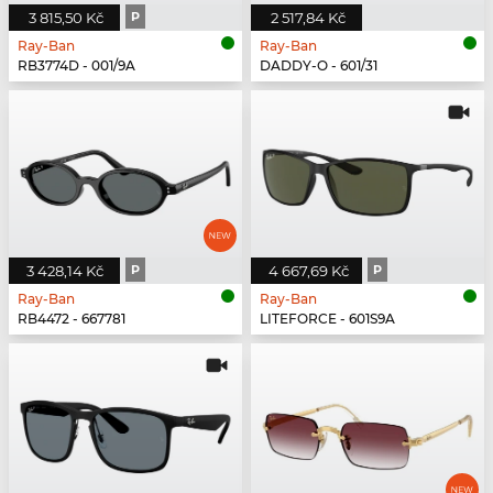
3 815,50 Kč
P
2 517,84 Kč
Ray-Ban
Ray-Ban
RB3774D - 001/9A
DADDY-O - 601/31
3 428,14 Kč
P
4 667,69 Kč
P
Ray-Ban
Ray-Ban
RB4472 - 667781
LITEFORCE - 601S9A