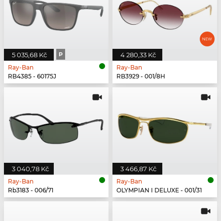
5 035,68 Kč
P
4 280,33 Kč
Ray-Ban
Ray-Ban
RB4385 - 60175J
RB3929 - 001/8H
3 040,78 Kč
3 466,87 Kč
Ray-Ban
Ray-Ban
Rb3183 - 006/71
OLYMPIAN I DELUXE - 001/31