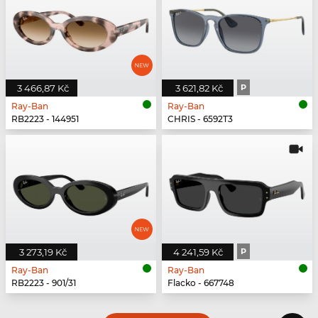
3 466,87 Kč
3 621,82 Kč
P
Ray-Ban
Ray-Ban
RB2223 - 144951
CHRIS - 6592T3
3 273,19 Kč
4 241,59 Kč
P
Ray-Ban
Ray-Ban
RB2223 - 901/31
Flacko - 667748