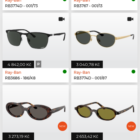
Ray-Ban
Ray-Ban
RB3774D - 001/73
RB3767 - 001/13
4 842,00 Kč
P
3 040,78 Kč
Ray-Ban
Ray-Ban
RB3686 - 186/K8
RB3774D - 001/87
3 273,19 Kč
2 653,42 Kč