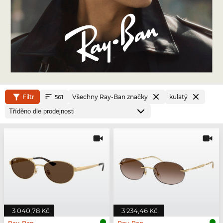
Filtr
Všechny Ray-Ban značky
kulatý
561
3 040,78 Kč
3 234,46 Kč