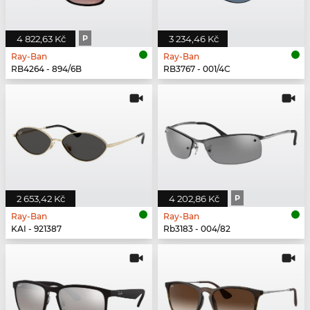
4 822,63 Kč
P
3 234,46 Kč
Ray-Ban
Ray-Ban
RB4264 - 894/6B
RB3767 - 001/4C
2 653,42 Kč
4 202,86 Kč
P
Ray-Ban
Ray-Ban
KAI - 921387
Rb3183 - 004/82