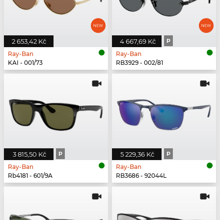
2 653,42 Kč
4 667,69 Kč
P
Ray-Ban
Ray-Ban
KAI - 001/73
RB3929 - 002/81
3 815,50 Kč
P
5 229,36 Kč
P
Ray-Ban
Ray-Ban
Rb4181 - 601/9A
RB3686 - 92044L