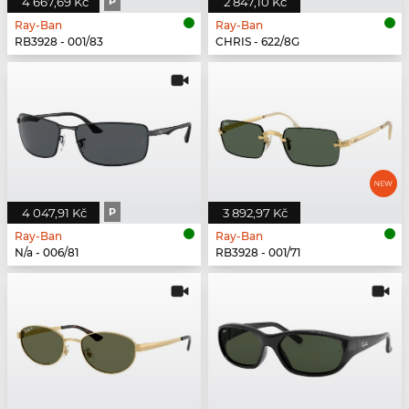
4 667,69 Kč
P
2 847,10 Kč
Ray-Ban
Ray-Ban
RB3928 - 001/83
CHRIS - 622/8G
4 047,91 Kč
P
3 892,97 Kč
Ray-Ban
Ray-Ban
N/a - 006/81
RB3928 - 001/71