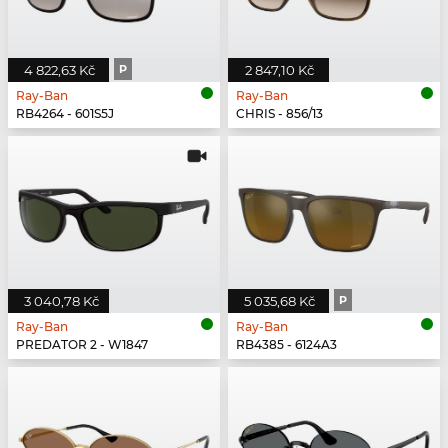
4 822,63 Kč
P
2 847,10 Kč
Ray-Ban
Ray-Ban
RB4264 - 601S5J
CHRIS - 856/13
3 040,78 Kč
5 035,68 Kč
P
Ray-Ban
Ray-Ban
PREDATOR 2 - W1847
RB4385 - 6124A3