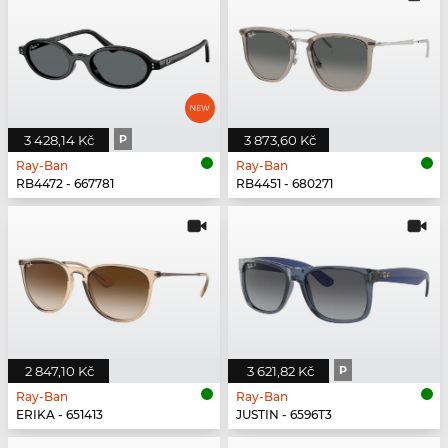
3 428,14 Kč
P
3 873,60 Kč
Ray-Ban
Ray-Ban
RB4472 - 667781
RB4451 - 680271
2 847,10 Kč
3 621,82 Kč
P
Ray-Ban
Ray-Ban
ERIKA - 651413
JUSTIN - 6596T3