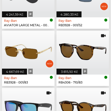
4 241,59 Kč
P
4 280,33 Kč
Ray-Ban
Ray-Ban
AVIATOR LARGE METAL - 002/48
RB3928 - 001/S2
4 667,69 Kč
P
3 815,50 Kč
P
Ray-Ban
Ray-Ban
RB3928 - 001/83
RB4306 - 710/83