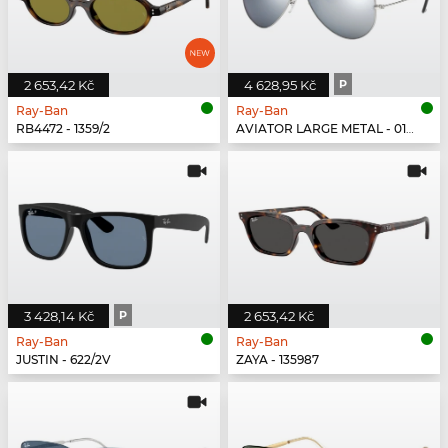
2 653,42 Kč
4 628,95 Kč
P
Ray-Ban
Ray-Ban
RB4472 - 1359/2
AVIATOR LARGE METAL - 019/W3
3 428,14 Kč
P
2 653,42 Kč
Ray-Ban
Ray-Ban
JUSTIN - 622/2V
ZAYA - 135987