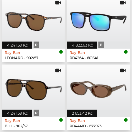
4 241,59 Kč
P
4 822,63 Kč
P
Ray-Ban
Ray-Ban
LEONARD - 902/57
RB4264 - 601SA1
4 241,59 Kč
P
2 653,42 Kč
Ray-Ban
Ray-Ban
BILL - 902/57
RB4441D - 677973