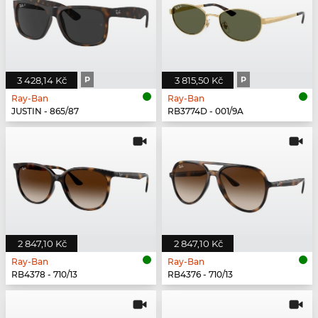
3 428,14 Kč
P
3 815,50 Kč
P
Ray-Ban
Ray-Ban
JUSTIN - 865/87
RB3774D - 001/9A
2 847,10 Kč
2 847,10 Kč
Ray-Ban
Ray-Ban
RB4378 - 710/13
RB4376 - 710/13