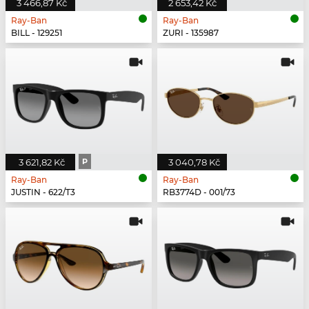
3 466,87 Kč
2 653,42 Kč
Ray-Ban
Ray-Ban
BILL - 129251
ZURI - 135987
3 621,82 Kč
P
3 040,78 Kč
Ray-Ban
Ray-Ban
JUSTIN - 622/T3
RB3774D - 001/73