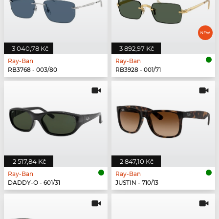
3 040,78 Kč
3 892,97 Kč
Ray-Ban
Ray-Ban
RB3768 - 003/80
RB3928 - 001/71
2 517,84 Kč
2 847,10 Kč
Ray-Ban
Ray-Ban
DADDY-O - 601/31
JUSTIN - 710/13