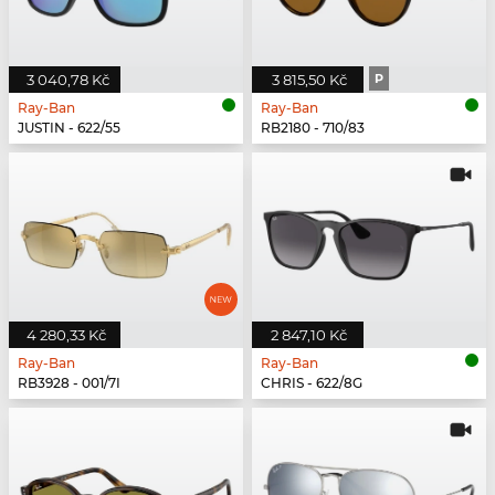
3 040,78 Kč
3 815,50 Kč
P
Ray-Ban
Ray-Ban
JUSTIN - 622/55
RB2180 - 710/83
4 280,33 Kč
2 847,10 Kč
Ray-Ban
Ray-Ban
RB3928 - 001/7I
CHRIS - 622/8G