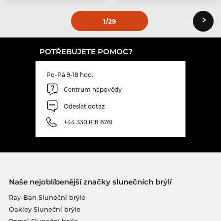
›
1
/29
POTŘEBUJETE POMOC?
Po-Pá 9-18 hod.
Centrum nápovědy
Odeslat dotaz
+44 330 818 6761
Naše nejoblíbenější značky slunečních brýlí
Ray-Ban Sluneční brýle
Oakley Sluneční brýle