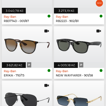
3 040,78 Kč
3 273,19 Kč
Ray-Ban
Ray-Ban
RB3774D - 001/87
RB2223 - 902/B1
3 621,82 Kč
P
4 009,18 Kč
P
Ray-Ban
Ray-Ban
ERIKA - 710/T5
NEW WAYFARER - 901/58