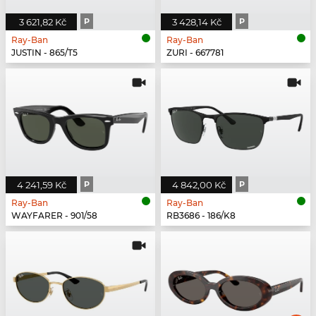
3 621,82 Kč
P
3 428,14 Kč
P
Ray-Ban
Ray-Ban
JUSTIN - 865/T5
ZURI - 667781
4 241,59 Kč
P
4 842,00 Kč
P
Ray-Ban
Ray-Ban
WAYFARER - 901/58
RB3686 - 186/K8