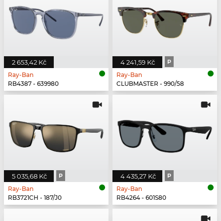
2 653,42 Kč
4 241,59 Kč
P
Ray-Ban
Ray-Ban
RB4387 - 639980
CLUBMASTER - 990/58
5 035,68 Kč
P
4 435,27 Kč
P
Ray-Ban
Ray-Ban
RB3721CH - 187/J0
RB4264 - 601S80