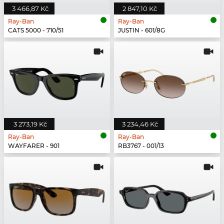
3 466,87 Kč
2 847,10 Kč
Ray-Ban
Ray-Ban
CATS 5000 - 710/51
JUSTIN - 601/8G
3 273,19 Kč
3 234,46 Kč
Ray-Ban
Ray-Ban
WAYFARER - 901
RB3767 - 001/13