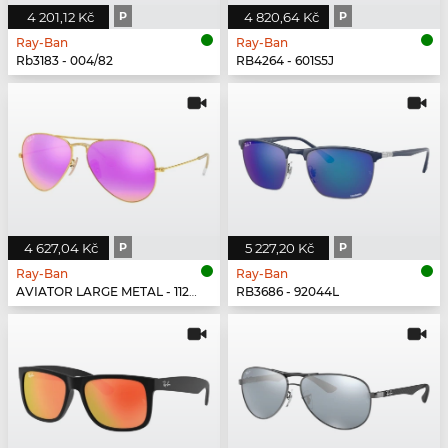
4 201,12 Kč
P
4 820,64 Kč
P
Ray-Ban
Ray-Ban
Rb3183 - 004/82
RB4264 - 601S5J
4 627,04 Kč
P
5 227,20 Kč
P
Ray-Ban
Ray-Ban
AVIATOR LARGE METAL - 112/1Q
RB3686 - 92044L