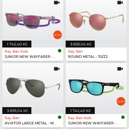
1 742,40 Kč
3 659,04 Kč
Ray-Ban Kids
Ray-Ban
JUNIOR NEW WAYFARER - 7147B1
ROUND METAL - 112/Z2
3 659,04 Kč
1 742,40 Kč
Ray-Ban
Ray-Ban Kids
AVIATOR LARGE METAL - W3277
JUNIOR NEW WAYFARER - 702855