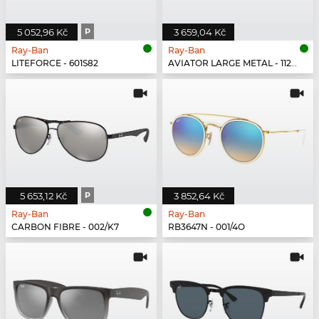
5 052,96 Kč
P
3 659,04 Kč
Ray-Ban
Ray-Ban
LITEFORCE - 601S82
AVIATOR LARGE METAL - 112/17
5 653,12 Kč
P
3 852,64 Kč
Ray-Ban
Ray-Ban
CARBON FIBRE - 002/K7
RB3647N - 001/4O