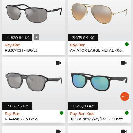
4 820,64 Kč
P
3 659,04 Kč
Ray-Ban
Ray-Ban
RB3671CH - 186/5J
AVIATOR LARGE METAL - 001/3E
3 039,52 Kč
1 645,60 Kč
Ray-Ban
Ray-Ban Kids
RB4458D - 601/6V
Junior New Wayfarer - 100S55