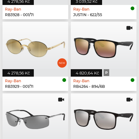
4 278,56 Kč
3 039,52 Kč
Ray-Ban
Ray-Ban
RB3928 - 001/7I
JUSTIN - 622/55
4 278,56 Kč
4 820,64 Kč
P
Ray-Ban
Ray-Ban
RB3929 - 001/7I
RB4264 - 894/6B