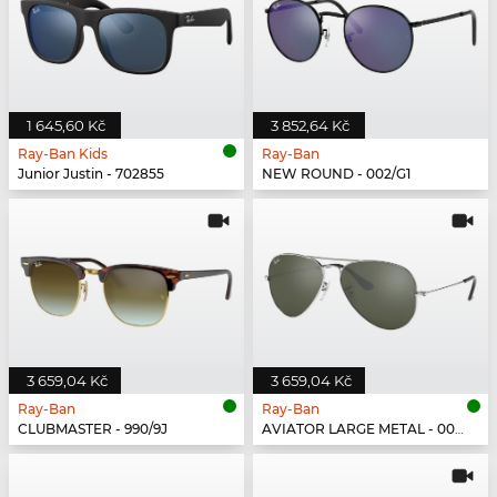
1 645,60 Kč
3 852,64 Kč
Ray-Ban Kids
Ray-Ban
Junior Justin - 702855
NEW ROUND - 002/G1
3 659,04 Kč
3 659,04 Kč
Ray-Ban
Ray-Ban
CLUBMASTER - 990/9J
AVIATOR LARGE METAL - 003/40