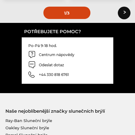
›
1
/3
POTŘEBUJETE POMOC?
Po-Pá 9-18 hod.
Centrum nápovědy
Odeslat dotaz
+44 330 818 6761
Naše nejoblíbenější značky slunečních brýlí
Ray-Ban Sluneční brýle
Oakley Sluneční brýle