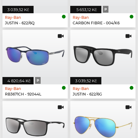
3 039,52 Kč
5 653,12 Kč
P
Ray-Ban
Ray-Ban
JUSTIN - 622/6Q
CARBON FIBRE - 004/K6
4 820,64 Kč
P
3 039,52 Kč
Ray-Ban
Ray-Ban
RB3671CH - 92044L
JUSTIN - 622/6G