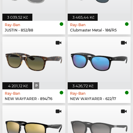
3 039,52 Kč
3 465,44 Kč
Ray-Ban
Ray-Ban
JUSTIN - 852/88
Clubmaster Metal - 186/R5
4 201,12 Kč
P
3 426,72 Kč
Ray-Ban
Ray-Ban
NEW WAYFARER - 894/76
NEW WAYFARER - 622/17