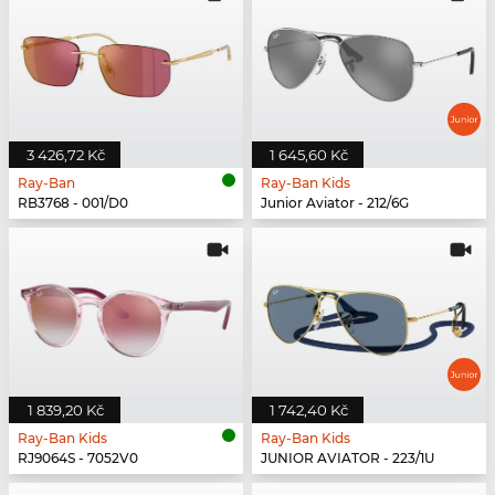
3 426,72 Kč
1 645,60 Kč
Ray-Ban
Ray-Ban Kids
RB3768 - 001/D0
Junior Aviator - 212/6G
1 839,20 Kč
1 742,40 Kč
Ray-Ban Kids
Ray-Ban Kids
RJ9064S - 7052V0
JUNIOR AVIATOR - 223/1U