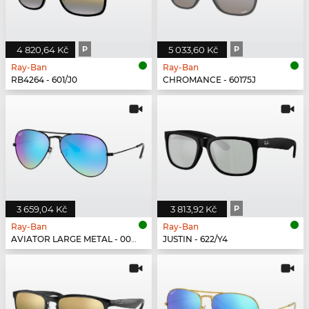
4 820,64 Kč
P
5 033,60 Kč
P
Ray-Ban
Ray-Ban
RB4264 - 601/J0
CHROMANCE - 60175J
3 659,04 Kč
3 813,92 Kč
P
Ray-Ban
Ray-Ban
AVIATOR LARGE METAL - 002/4O
JUSTIN - 622/Y4