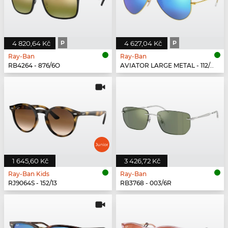
4 820,64 Kč
P
4 627,04 Kč
P
Ray-Ban
Ray-Ban
RB4264 - 876/6O
AVIATOR LARGE METAL - 112/4L
1 645,60 Kč
3 426,72 Kč
Ray-Ban Kids
Ray-Ban
RJ9064S - 152/13
RB3768 - 003/6R