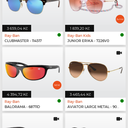
3 659,04 Kč
1 839,20 Kč
Ray-Ban
Ray-Ban Kids
CLUBMASTER - 114517
JUNIOR ERIKA - 7226V0
4 394,72 Kč
3 465,44 Kč
Ray-Ban
Ray-Ban
BALORAMA - 68711D
AVIATOR LARGE METAL - 9001A5