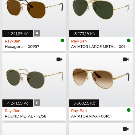
4 241,59 Kč
P
3 273,19 Kč
Ray-Ban
Ray-Ban
Hexagonal - 001/57
AVIATOR LARGE METAL - 001
4 241,59 Kč
P
3 660,55 Kč
Ray-Ban
Ray-Ban
ROUND METAL - 112/58
AVIATOR MAX - 001/51