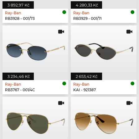
3 892,97 Kč
4 280,33 Kč
Ray-Ban
Ray-Ban
RB3928 - 001/73
RB3929 - 001/7I
3 234,46 Kč
2 653,42 Kč
Ray-Ban
Ray-Ban
RB3767 - 001/4C
KAI - 921387