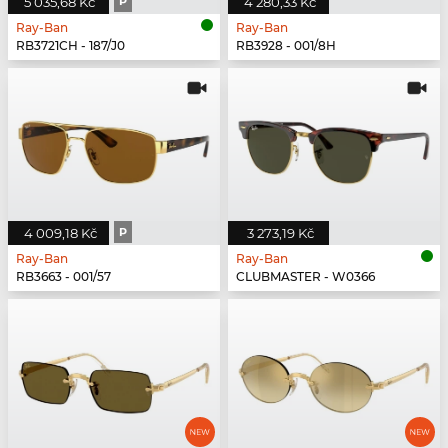
5 035,68 Kč
P
4 280,33 Kč
Ray-Ban
Ray-Ban
RB3721CH - 187/J0
RB3928 - 001/8H
4 009,18 Kč
P
3 273,19 Kč
Ray-Ban
Ray-Ban
RB3663 - 001/57
CLUBMASTER - W0366