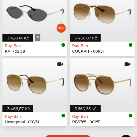
3 428,14 Kč
P
3 466,87 Kč
Ray-Ban
Ray-Ban
KAI - 921381
COCKPIT - 001/51
3 466,87 Kč
3 660,55 Kč
Ray-Ban
Ray-Ban
Hexagonal - 001/51
RB3765 - 001/51