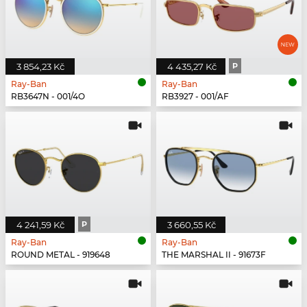
3 854,23 Kč
4 435,27 Kč
P
Ray-Ban
Ray-Ban
RB3647N - 001/4O
RB3927 - 001/AF
4 241,59 Kč
P
3 660,55 Kč
Ray-Ban
Ray-Ban
ROUND METAL - 919648
THE MARSHAL II - 91673F