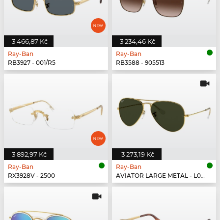
3 466,87 Kč
3 234,46 Kč
Ray-Ban
Ray-Ban
RB3927 - 001/R5
RB3588 - 905513
3 892,97 Kč
3 273,19 Kč
Ray-Ban
Ray-Ban
RX3928V - 2500
AVIATOR LARGE METAL - L0205