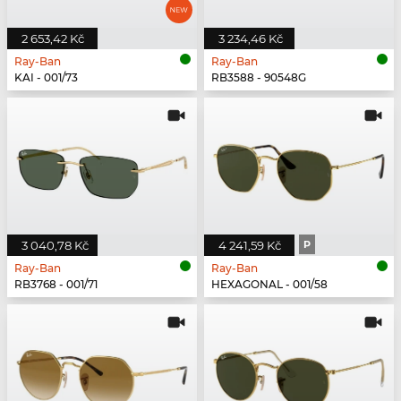
2 653,42 Kč
3 234,46 Kč
Ray-Ban
Ray-Ban
KAI - 001/73
RB3588 - 90548G
3 040,78 Kč
4 241,59 Kč
P
Ray-Ban
Ray-Ban
RB3768 - 001/71
HEXAGONAL - 001/58