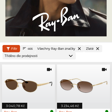
Filtr
Všechny Ray-Ban značky
Zlaté
466
3 040,78 Kč
3 234,46 Kč