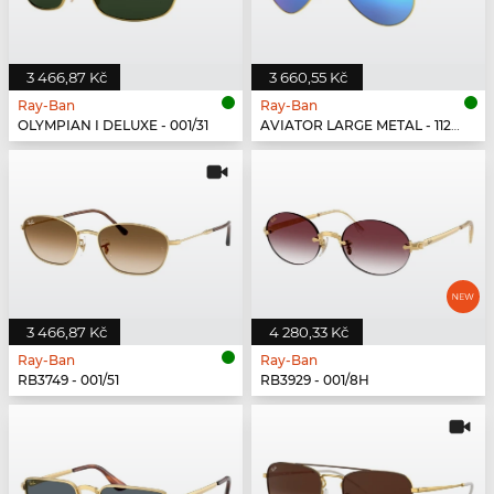
3 466,87 Kč
3 660,55 Kč
Ray-Ban
Ray-Ban
OLYMPIAN I DELUXE - 001/31
AVIATOR LARGE METAL - 112/17
3 466,87 Kč
4 280,33 Kč
Ray-Ban
Ray-Ban
RB3749 - 001/51
RB3929 - 001/8H