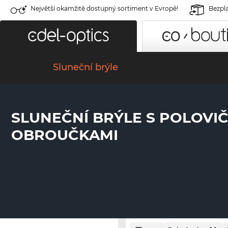
Největší okamžitě dostupný sortiment v Evropě!
Bezpla
Sluneční brýle
SLUNEČNÍ BRÝLE S POLOVIČ
OBROUČKAMI