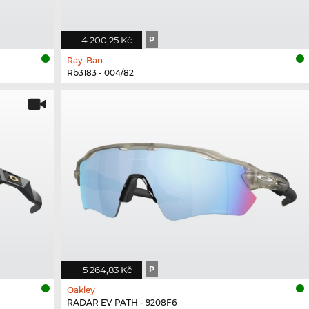
4 200,25 Kč
P
Ray-Ban
Rb3183 - 004/82
5 264,83 Kč
P
Oakley
RADAR EV PATH - 9208F6