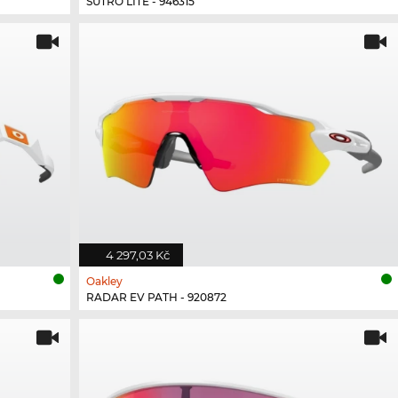
SUTRO LITE - 946315
4 297,03 Kč
Oakley
RADAR EV PATH - 920872