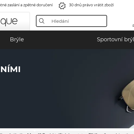
tné zaslání a zpětné doručení
30 dnů právo vrátit zboží
Brýle
Sportovní brý
NÍMI