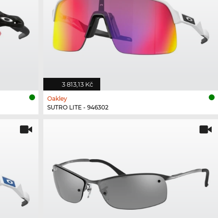
3 813,13 Kč
Oakley
SUTRO LITE - 946302