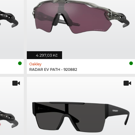
4 297,03 Kč
Oakley
RADAR EV PATH - 920882