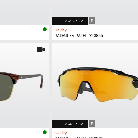
5 264,83 Kč
P
Oakley
RADAR EV PATH - 920855
5 264,83 Kč
P
Oakley