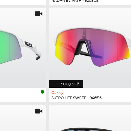
RADAR EV PATH - 9208C9
3 813,13 Kč
Oakley
SUTRO LITE SWEEP - 946516