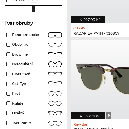
Tom Ford
4 297,03 Kč
Tvar obruby
Oakley
RADAR EV PATH - 9208C7
Panoramatické
Obdélník
Browline
Neregulární
Čtvercové
Cat-Eye
Pilot
Kulaté
Oválný
4 238,96 Kč
P
Tvar Panto
Ray-Ban