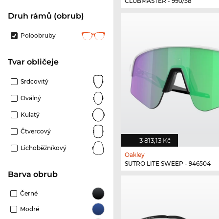
CLUBMASTER - 990/58
Druh rámů (obrub)
Poloobruby
tvar obličeje
Srdcovitý
Oválný
Kulatý
Čtvercový
3 813,13 Kč
Lichoběžníkový
Oakley
SUTRO LITE SWEEP - 946504
Barva obrub
Černé
Modré