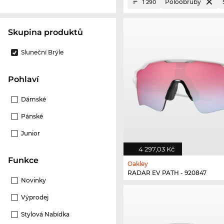
Poloobruby
1 290
Skupina produktů
Sluneční Brýle
Pohlaví
Dámské
Pánské
Junior
4 297,03 Kč
Funkce
Oakley
RADAR EV PATH - 920847
Novinky
Výprodej
Stylová Nabídka