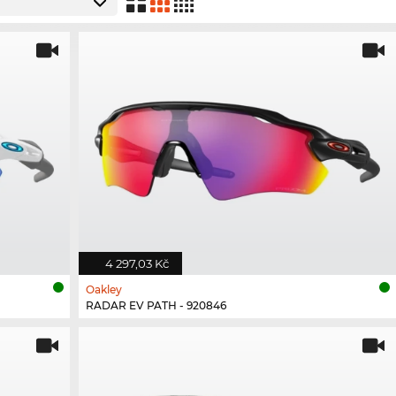
4 297,03 Kč
Oakley
RADAR EV PATH - 920846