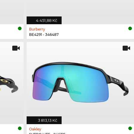
4 451,88 Kč
Burberry
BE4291 - 346487
3 813,13 Kč
Oakley