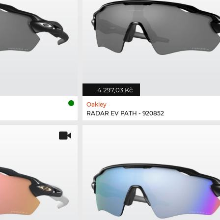
4 297,03 Kč
Oakley
RADAR EV PATH - 920852