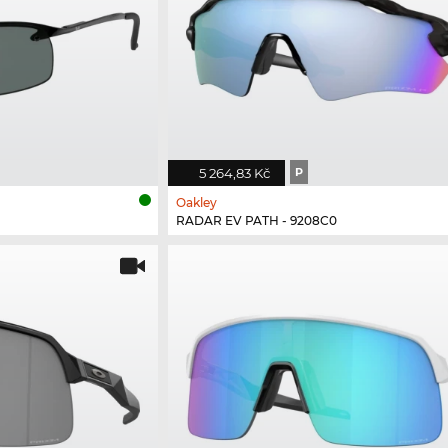
5 264,83 Kč
P
Oakley
RADAR EV PATH - 9208C0