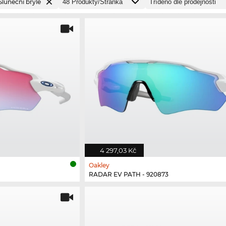
Sluneční brýle
4 297,03 Kč
Oakley
RADAR EV PATH - 920873