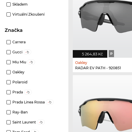
Skladem
Virtuální Zkoušení
Značka
Carrera
Gucci
5 264,83 Kč
P
Miu Miu
Oakley
RADAR EV PATH - 920851
Oakley
Polaroid
Prada
Prada Linea Rossa
Ray-Ban
Saint Laurent