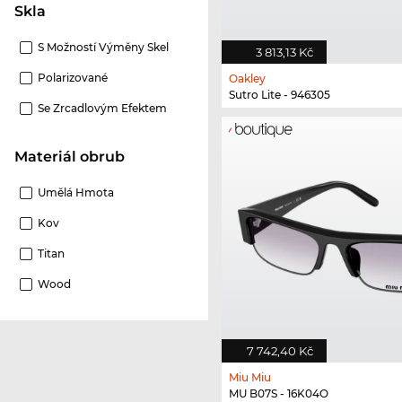
Skla
S Možností Výměny Skel
3 813,13 Kč
Polarizované
Oakley
Sutro Lite - 946305
Se Zrcadlovým Efektem
Materiál obrub
Umělá Hmota
Kov
Titan
Wood
7 742,40 Kč
Miu Miu
MU B07S - 16K04O