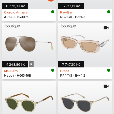
6 778,80 Kč
3 273,19 Kč
Giorgio Armani
Ray-Ban
AR6181 - 630073
RB2230 - 1356R5
4 248,86 Kč
P
7 747,20 Kč
Maui Jim
Prada
Hauoli - H665-16B
PR 14YS - 19M4I2