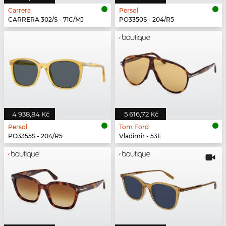
Carrera
Persol
CARRERA 302/S - 71C/MJ
PO3350S - 204/R5
4 938,84 Kč
5 616,72 Kč
Persol
Tom Ford
PO3355S - 204/R5
Vladimir - 53E