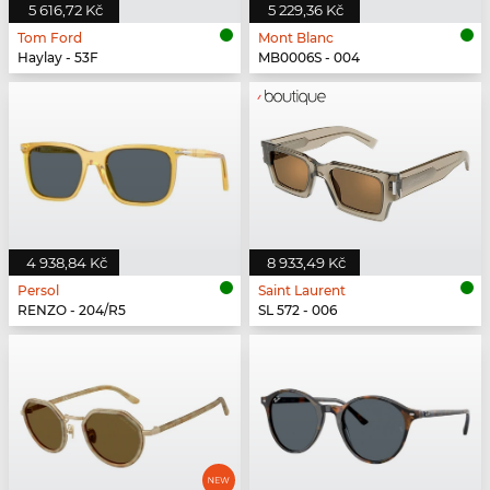
5 616,72 Kč
5 229,36 Kč
Tom Ford
Mont Blanc
Haylay - 53F
MB0006S - 004
4 938,84 Kč
8 933,49 Kč
Persol
Saint Laurent
RENZO - 204/R5
SL 572 - 006