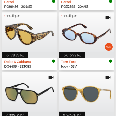
Persol
Persol
PO9649S - 204/S3
PO3292S - 204/S3
6 178,39 Kč
5 616,72 Kč
Dolce & Gabbana
Tom Ford
DG4499 - 333085
Iggy - 53V
2 885,83 Kč
5 326,20 Kč