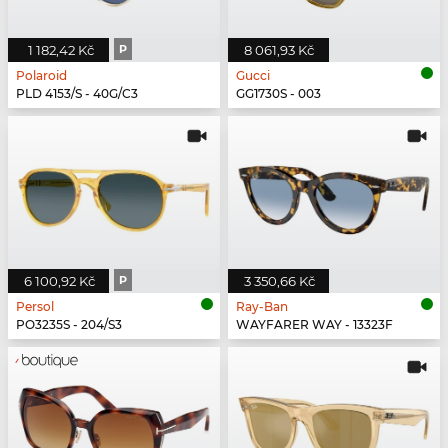
1 182,42 Kč
P
8 061,93 Kč
Polaroid
Gucci
PLD 4153/S - 40G/C3
GG1730S - 003
6 100,92 Kč
P
3 350,66 Kč
Persol
Ray-Ban
PO3235S - 204/S3
WAYFARER WAY - 13323F