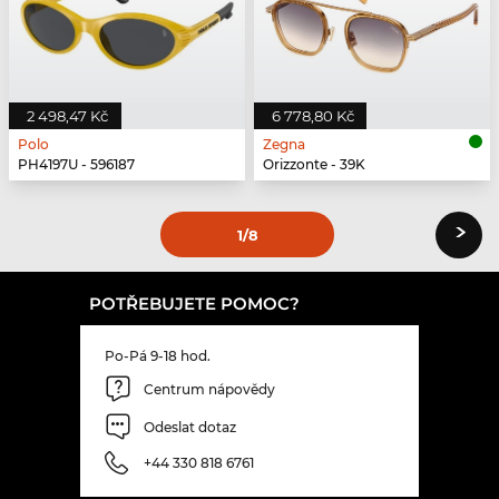
2 498,47 Kč
6 778,80 Kč
Polo
Zegna
PH4197U - 596187
Orizzonte - 39K
›
1
/8
POTŘEBUJETE POMOC?
Po-Pá 9-18 hod.
Centrum nápovědy
Odeslat dotaz
+44 330 818 6761