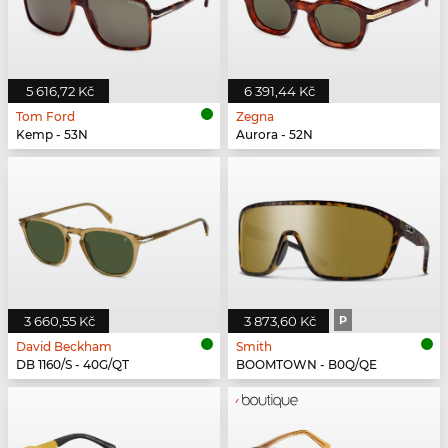
5 616,72 Kč
6 391,44 Kč
Tom Ford
Zegna
Kemp - 53N
Aurora - 52N
3 660,55 Kč
3 873,60 Kč
P
David Beckham
Smith
DB 1160/S - 40G/QT
BOOMTOWN - B0Q/QE