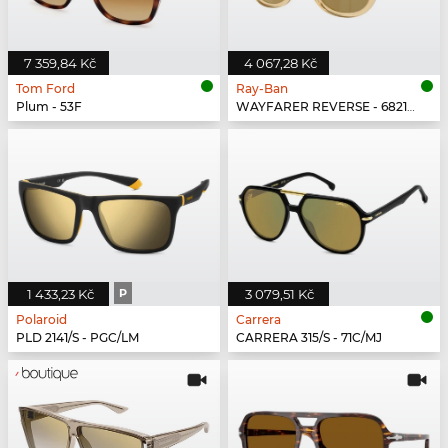
7 359,84 Kč
4 067,28 Kč
Tom Ford
Ray-Ban
Plum - 53F
WAYFARER REVERSE - 68215A
1 433,23 Kč
P
3 079,51 Kč
Polaroid
Carrera
PLD 2141/S - PGC/LM
CARRERA 315/S - 71C/MJ