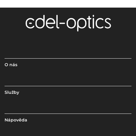
O nás
Služby
Nápověda