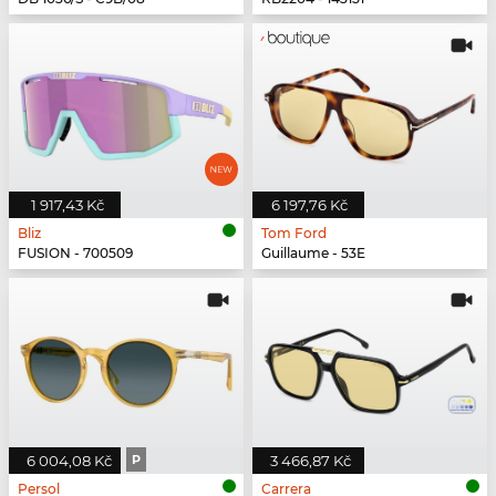
1 917,43 Kč
6 197,76 Kč
Bliz
Tom Ford
FUSION - 700509
Guillaume - 53E
6 004,08 Kč
P
3 466,87 Kč
Persol
Carrera