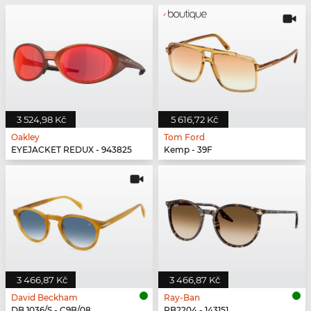
3 524,98 Kč
5 616,72 Kč
Oakley
Tom Ford
EYEJACKET REDUX - 943825
Kemp - 39F
3 466,87 Kč
3 466,87 Kč
David Beckham
Ray-Ban
DB 1036/S - C9B/08
RB2204 - 143151