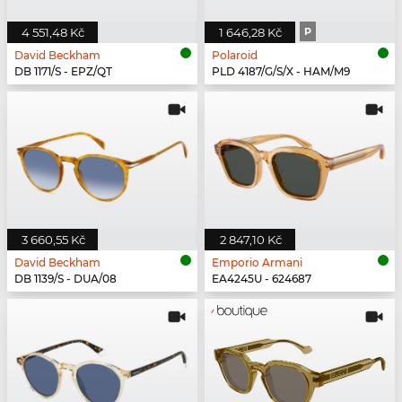
4 551,48 Kč
1 646,28 Kč
P
David Beckham
Polaroid
DB 1171/S - EPZ/QT
PLD 4187/G/S/X - HAM/M9
3 660,55 Kč
2 847,10 Kč
David Beckham
Emporio Armani
DB 1139/S - DUA/08
EA4245U - 624687