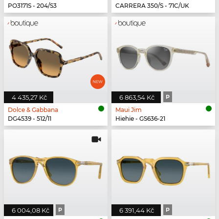
PO3171S - 204/S3
CARRERA 350/S - 71C/UK
4 435,27 Kč
6 863,54 Kč
P
Dolce & Gabbana
Maui Jim
DG4539 - 512/11
Hiehie - GS636-21
6 004,08 Kč
P
6 391,44 Kč
P