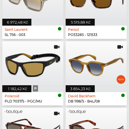
6 972,48 Kč
5 519,88 Kč
Saint Laurent
Persol
SL 756 - 003
PO3328S - 121533
1 182,42 Kč
P
3 854,23 Kč
Polaroid
David Beckham
PLD 7037/S - PGC/MU
DB 1198/S - B4L/08