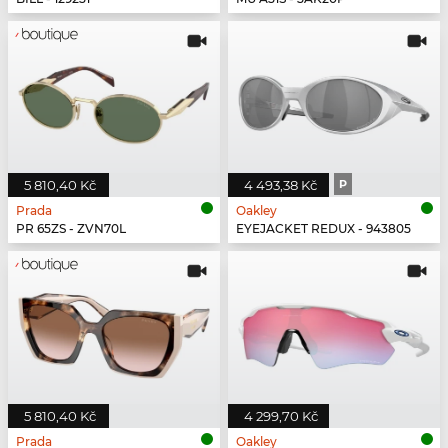
5 810,40 Kč
4 493,38 Kč
P
Prada
Oakley
PR 65ZS - ZVN70L
EYEJACKET REDUX - 943805
5 810,40 Kč
4 299,70 Kč
Prada
Oakley