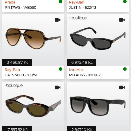
Prada
Ray-Ban
PR 17WS - 1AB5S0
JUSTIN - 622/T3
3 466,87 Kč
6 972,48 Kč
Ray-Ban
Miu Miu
CATS 5000 - 710/51
MU A06S - 16K08Z
7 553,52 Kč
2 847,10 Kč