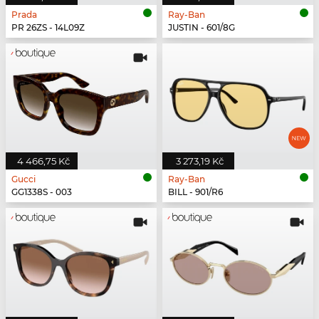
Prada
Ray-Ban
PR 26ZS - 14L09Z
JUSTIN - 601/8G
4 466,75 Kč
3 273,19 Kč
Gucci
Ray-Ban
GG1338S - 003
BILL - 901/R6