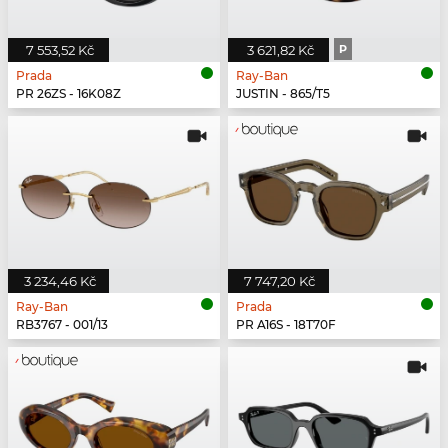
7 553,52 Kč
3 621,82 Kč
P
Prada
Ray-Ban
PR 26ZS - 16K08Z
JUSTIN - 865/T5
3 234,46 Kč
7 747,20 Kč
Ray-Ban
Prada
RB3767 - 001/13
PR A16S - 18T70F