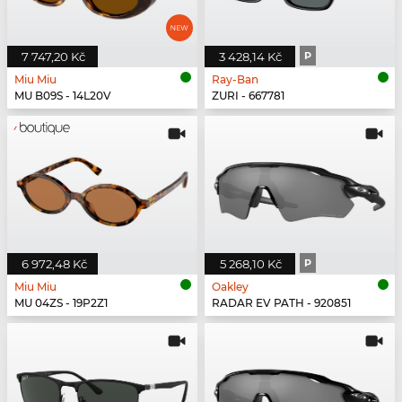
7 747,20 Kč
3 428,14 Kč
P
Miu Miu
Ray-Ban
MU B09S - 14L20V
ZURI - 667781
6 972,48 Kč
5 268,10 Kč
P
Miu Miu
Oakley
MU 04ZS - 19P2Z1
RADAR EV PATH - 920851