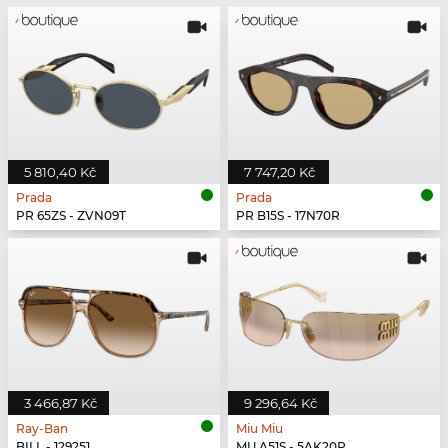
5 810,40 Kč
7 747,20 Kč
Prada
Prada
PR 65ZS - ZVN09T
PR B15S - 17N70R
3 466,87 Kč
9 296,64 Kč
Ray-Ban
Miu Miu
BILL - 129251
MU A51S - 5AK20P