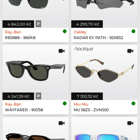
4 842,00 Kč
P
4 299,70 Kč
Ray-Ban
Oakley
RB3686 - 186/K8
RADAR EV PATH - 920852
4 241,59 Kč
P
7 553,52 Kč
Ray-Ban
Miu Miu
WAYFARER - 901/58
MU 56ZS - ZVN5S0