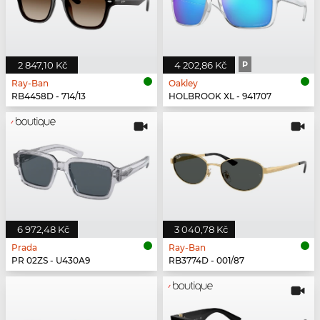
2 847,10 Kč
4 202,86 Kč
P
Ray-Ban
Oakley
RB4458D - 714/13
HOLBROOK XL - 941707
6 972,48 Kč
3 040,78 Kč
Prada
Ray-Ban
PR 02ZS - U430A9
RB3774D - 001/87