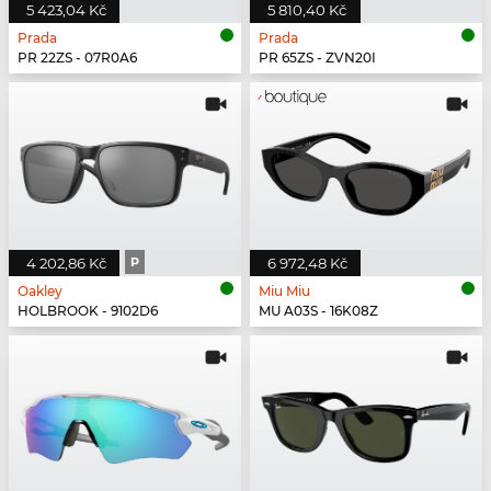
5 423,04 Kč
5 810,40 Kč
Prada
Prada
PR 22ZS - 07R0A6
PR 65ZS - ZVN20I
4 202,86 Kč
P
6 972,48 Kč
Oakley
Miu Miu
HOLBROOK - 9102D6
MU A03S - 16K08Z