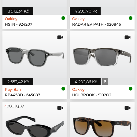
3 912,34 Kč
4 299,70 Kč
Oakley
Oakley
HSTN - 924207
RADAR EV PATH - 920846
2 653,42 Kč
4 202,86 Kč
P
Ray-Ban
Oakley
RB4458D - 645087
HOLBROOK - 9102O2