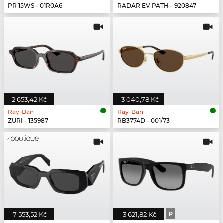
PR 15WS - 01R0A6
RADAR EV PATH - 920847
2 653,42 Kč
3 040,78 Kč
Ray-Ban
Ray-Ban
ZURI - 135987
RB3774D - 001/73
7 553,52 Kč
3 621,82 Kč
P