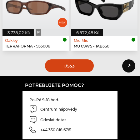
3 738,02 Kč
P
6 972,48 Kč
Oakley
Miu Miu
TERRAFORMA - 953006
MU 09WS - 1AB5S0
›
1
/553
POTŘEBUJETE POMOC?
Po-Pá 9-18 hod.
Centrum nápovědy
Odeslat dotaz
+44 330 818 6761