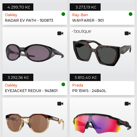
4 299,70 Kč
3 273,19 Kč
Oakley
Ray-Ban
RADAR EV PATH - 920873
WAYFARER - 901
3 292,56 Kč
5 810,40 Kč
Oakley
Prada
EYEJACKET REDUX - 943801
PR 15WS - 24B40L