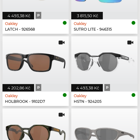
4 493,38 Kč
P
3 815,50 Kč
Oakley
Oakley
LATCH - 926568
SUTRO LITE - 946315
4 202,86 Kč
P
4 493,38 Kč
P
Oakley
Oakley
HOLBROOK - 9102D7
HSTN - 924205