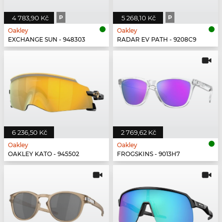
4 783,90 Kč
P
5 268,10 Kč
P
Oakley
Oakley
EXCHANGE SUN - 948303
RADAR EV PATH - 9208C9
6 236,50 Kč
2 769,62 Kč
Oakley
Oakley
OAKLEY KATO - 945502
FROGSKINS - 9013H7