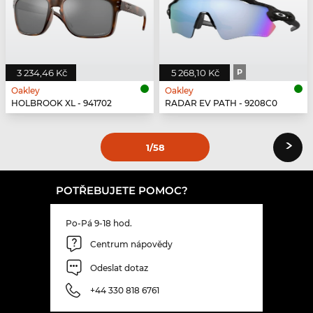
3 234,46 Kč
5 268,10 Kč
P
Oakley
Oakley
HOLBROOK XL - 941702
RADAR EV PATH - 9208C0
›
1
/58
POTŘEBUJETE POMOC?
Po-Pá 9-18 hod.
Centrum nápovědy
Odeslat dotaz
+44 330 818 6761