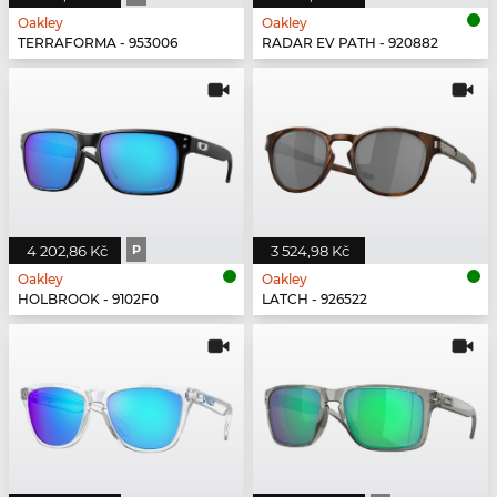
Oakley
Oakley
TERRAFORMA - 953006
RADAR EV PATH - 920882
4 202,86 Kč
P
3 524,98 Kč
Oakley
Oakley
HOLBROOK - 9102F0
LATCH - 926522