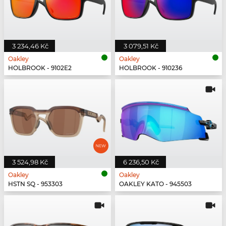
3 234,46 Kč
3 079,51 Kč
Oakley
Oakley
HOLBROOK - 9102E2
HOLBROOK - 910236
3 524,98 Kč
6 236,50 Kč
Oakley
Oakley
HSTN SQ - 953303
OAKLEY KATO - 945503