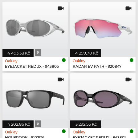
4 493,38 Kč
P
4 299,70 Kč
Oakley
Oakley
EYEJACKET REDUX - 943805
RADAR EV PATH - 920847
4 202,86 Kč
P
3 292,56 Kč
Oakley
Oakley
HOLBROOK - 9102D6
EYEJACKET REDUX - 943801