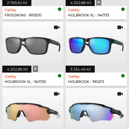
2 769,62 Kč
4 202,86 Kč
P
Oakley
Oakley
FROGSKINS - 9013D0
HOLBROOK XL - 941733
4 202,86 Kč
P
3 234,46 Kč
Oakley
Oakley
HOLBROOK XL - 941705
HOLBROOK - 9102F5