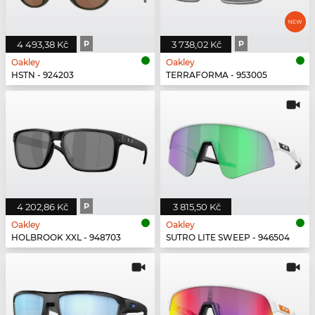
4 493,38 Kč
P
3 738,02 Kč
P
Oakley
Oakley
HSTN - 924203
TERRAFORMA - 953005
4 202,86 Kč
P
3 815,50 Kč
Oakley
Oakley
HOLBROOK XXL - 948703
SUTRO LITE SWEEP - 946504