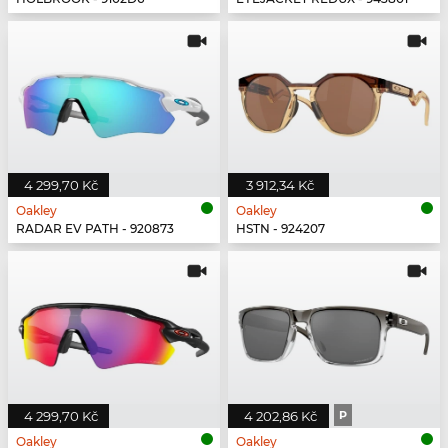
4 299,70 Kč
3 912,34 Kč
Oakley
Oakley
RADAR EV PATH - 920873
HSTN - 924207
4 299,70 Kč
4 202,86 Kč
P
Oakley
Oakley