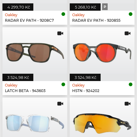
4 299,70 Kč
5 268,10 Kč
P
Oakley
Oakley
RADAR EV PATH - 9208C7
RADAR EV PATH - 920855
3 524,98 Kč
3 524,98 Kč
Oakley
Oakley
LATCH BETA - 943603
HSTN - 924202