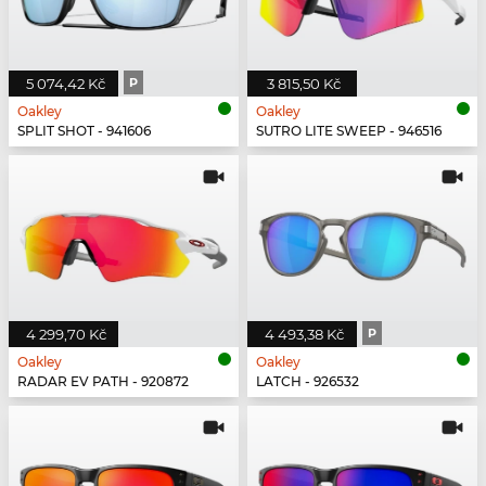
5 074,42 Kč
P
3 815,50 Kč
Oakley
Oakley
SPLIT SHOT - 941606
SUTRO LITE SWEEP - 946516
4 299,70 Kč
4 493,38 Kč
P
Oakley
Oakley
RADAR EV PATH - 920872
LATCH - 926532