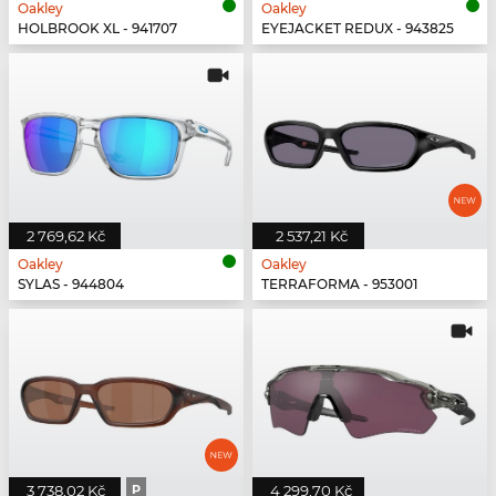
Oakley
Oakley
HOLBROOK XL - 941707
EYEJACKET REDUX - 943825
2 769,62 Kč
2 537,21 Kč
Oakley
Oakley
SYLAS - 944804
TERRAFORMA - 953001
3 738,02 Kč
P
4 299,70 Kč