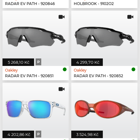
RADAR EV PATH - 920846
HOLBROOK - 9102O2
5 268,10 Kč
P
4 299,70 Kč
Oakley
Oakley
RADAR EV PATH - 920851
RADAR EV PATH - 920852
4 202,86 Kč
P
3 524,98 Kč