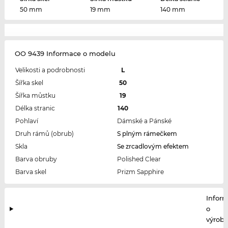
50 mm
19 mm
140 mm
OO 9439 Informace o modelu
Velikosti a podrobnosti
L
Šířka skel
50
Šířka můstku
19
Délka stranic
140
Pohlaví
Dámské a Pánské
Druh rámů (obrub)
S plným rámečkem
Skla
Se zrcadlovým efektem
Barva obruby
Polished Clear
Barva skel
Prizm Sapphire
Infor
o
výrobc