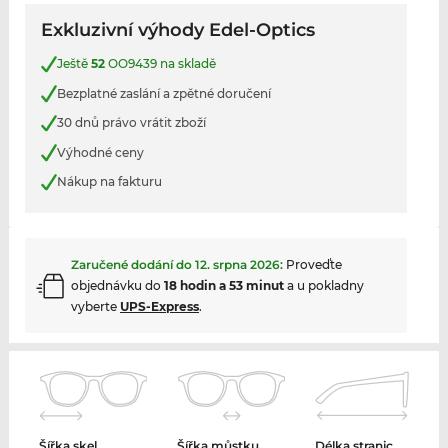
Exkluzivní výhody Edel-Optics
Ještě
52
OO9439 na skladě
Bezplatné zaslání a zpětné doručení
30 dnů právo vrátit zboží
Výhodné ceny
Nákup na fakturu
Zaručené dodání do
12. srpna 2026
:
Proveďte
objednávku do
18 hodin a 53 minut
a u pokladny
vyberte
UPS-Express
.
Šířka skel
Šířka můstku
Délka stranic