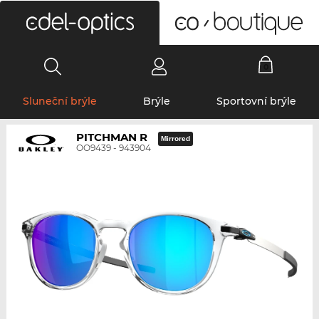
0
Sluneční brýle
Brýle
Sportovní brýle
PITCHMAN R
Mirrored
OO9439 - 943904