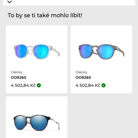
To by se ti také mohlo líbit!
Oakley
Oakley
OO9265
OO9265
4 502,84 Kč
4 502,84 Kč