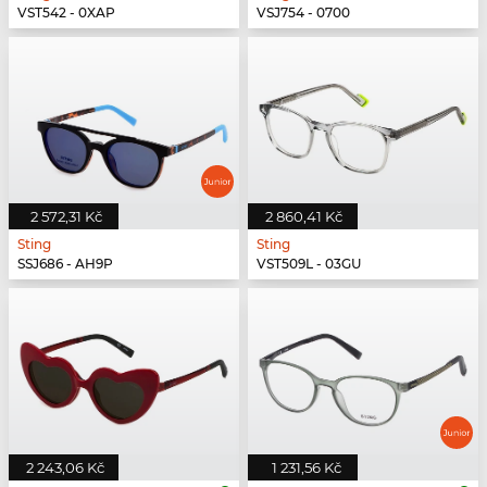
VST542 - 0XAP
VSJ754 - 0700
2 572,31 Kč
2 860,41 Kč
Sting
Sting
SSJ686 - AH9P
VST509L - 03GU
2 243,06 Kč
1 231,56 Kč