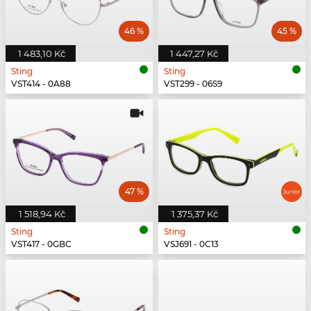
46 %
45 %
1 483,10 Kč
1 447,27 Kč
Sting
Sting
VST414 - 0A88
VST299 - 06S9
47 %
1 518,94 Kč
1 375,37 Kč
Sting
Sting
VST417 - 0GBC
VSJ691 - 0C13