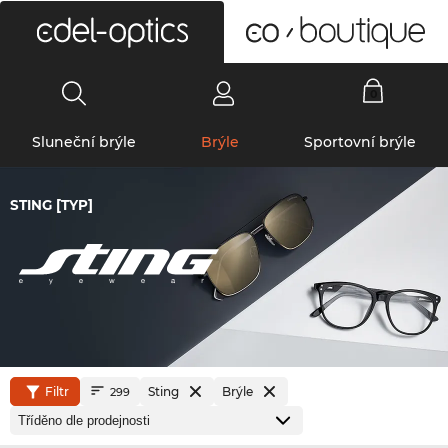
0
Sluneční brýle
Brýle
Sportovní brýle
STING [TYP]
Filtr
Sting
Brýle
299