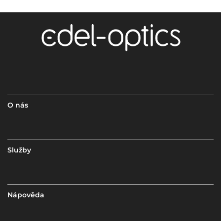
O nás
Služby
Nápověda