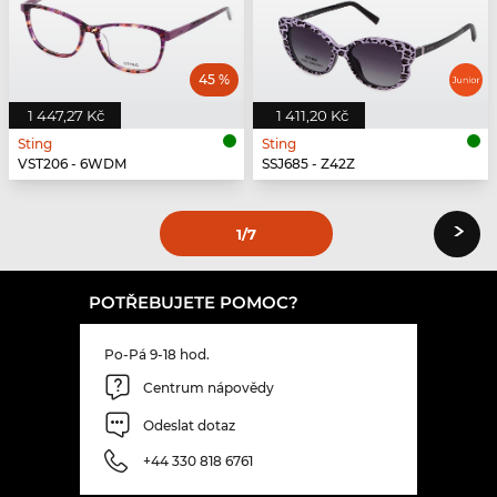
45 %
1 447,27 Kč
1 411,20 Kč
Sting
Sting
VST206 - 6WDM
SSJ685 - Z42Z
›
1
/7
POTŘEBUJETE POMOC?
Po-Pá 9-18 hod.
Centrum nápovědy
Odeslat dotaz
+44 330 818 6761