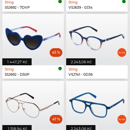
Sting
Sting
SSJ692 - 7DVP
VSJ639 - 0J34
45 %
1 447,27 Kč
2 243,06 Kč
Sting
Sting
SSJ692 - D50P
VSJ741 - 0D36
47 %
1 518,94 Kč
2 243,06 Kč