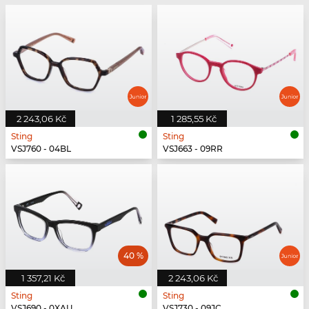
2 243,06 Kč
1 285,55 Kč
Sting
Sting
VSJ760 - 04BL
VSJ663 - 09RR
40 %
1 357,21 Kč
2 243,06 Kč
Sting
Sting
VSJ690 - 0XAU
VSJ730 - 09JC