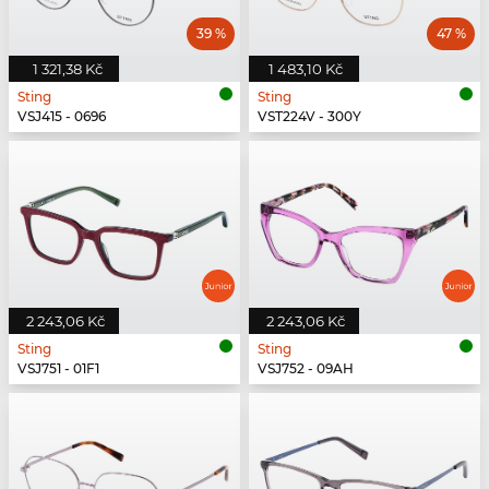
39 %
47 %
1 321,38 Kč
1 483,10 Kč
Sting
Sting
VSJ415 - 0696
VST224V - 300Y
2 243,06 Kč
2 243,06 Kč
Sting
Sting
VSJ751 - 01F1
VSJ752 - 09AH