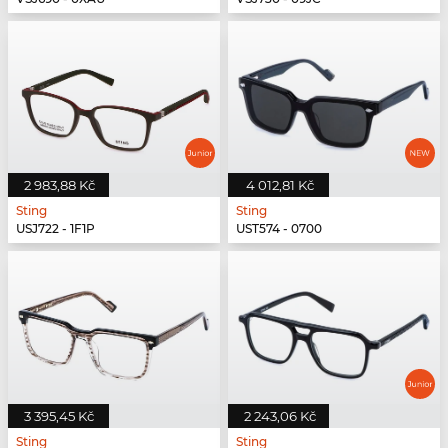
2 983,88 Kč
4 012,81 Kč
Sting
Sting
USJ722 - 1F1P
UST574 - 0700
3 395,45 Kč
2 243,06 Kč
Sting
Sting