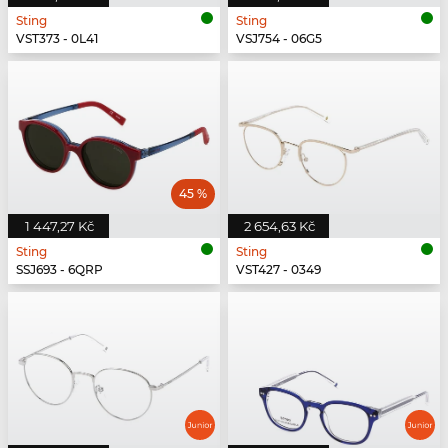
Sting
Sting
VST373 - 0L41
VSJ754 - 06G5
45 %
1 447,27 Kč
2 654,63 Kč
Sting
Sting
SSJ693 - 6QRP
VST427 - 0349