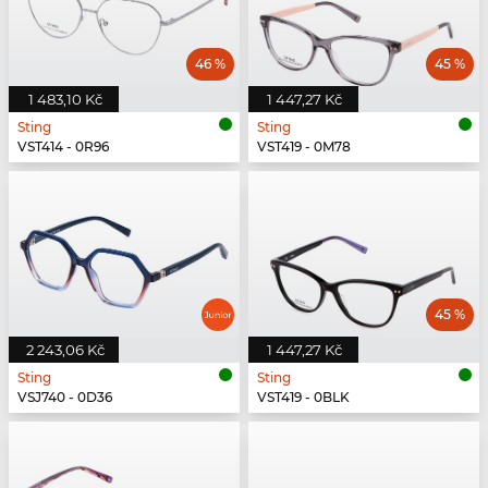
46 %
45 %
1 483,10 Kč
1 447,27 Kč
Sting
Sting
VST414 - 0R96
VST419 - 0M78
45 %
2 243,06 Kč
1 447,27 Kč
Sting
Sting
VSJ740 - 0D36
VST419 - 0BLK