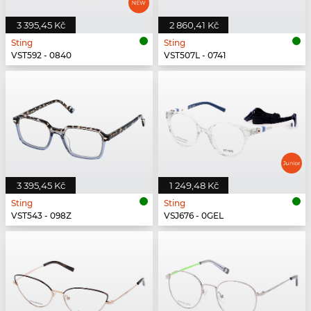
3 395,45 Kč
2 860,41 Kč
Sting
Sting
VST592 - 0840
VST507L - 0741
3 395,45 Kč
1 249,48 Kč
Sting
Sting
VST543 - 098Z
VSJ676 - 0GEL