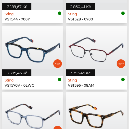
3 189,67 Kč
2 860,41 Kč
Sting
Sting
VST544 - 700Y
VST528 - 0700
3 395,45 Kč
3 395,45 Kč
Sting
Sting
VST570V - 02WC
VST596 - 08AM