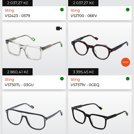
2 037,27 Kč
2 037,27 Kč
Sting
Sting
VSJ423 - 0579
VSJ700 - 06RV
2 860,41 Kč
3 395,45 Kč
Sting
Sting
VST507L - 03GU
VST571V - 0GEQ