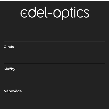
O nás
Služby
Nápověda