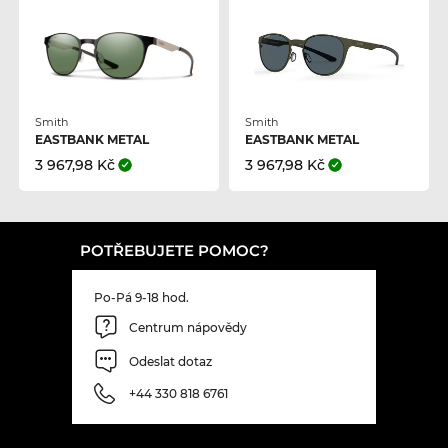
Smith
Smith
EASTBANK METAL
EASTBANK METAL
3 967,98 Kč
3 967,98 Kč
POTŘEBUJETE POMOC?
Po-Pá 9-18 hod.
Centrum nápovědy
Odeslat dotaz
+44 330 818 6761