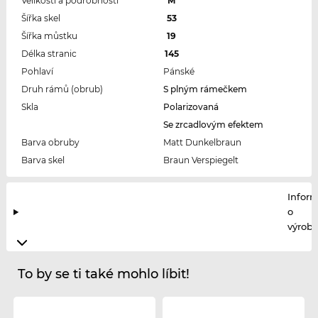
Velikosti a podrobnosti
M
Šířka skel
53
Šířka můstku
19
Délka stranic
145
Pohlaví
Pánské
Druh rámů (obrub)
S plným rámečkem
Skla
Polarizovaná
Se zrcadlovým efektem
Barva obruby
Matt Dunkelbraun
Barva skel
Braun Verspiegelt
Infor
o
výrobc
To by se ti také mohlo líbit!