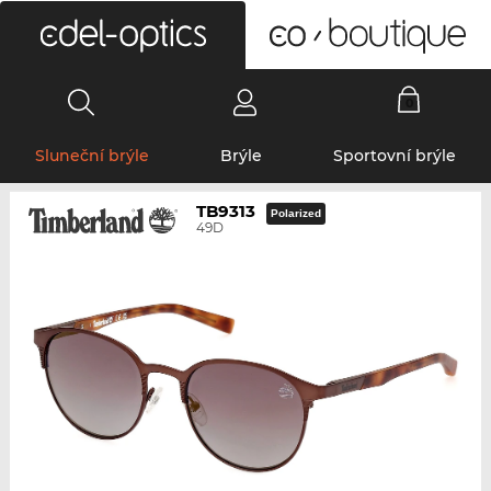
0
Sluneční brýle
Brýle
Sportovní brýle
TB9313
Polarized
49D