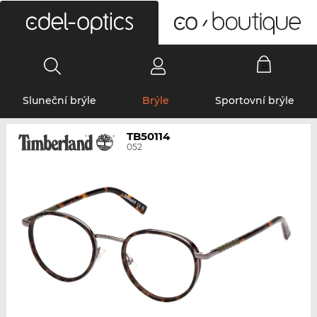
0
Sluneční brýle
Brýle
Sportovní brýle
TB50114
052