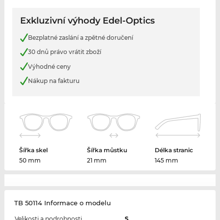
Exkluzivní výhody Edel-Optics
Bezplatné zaslání a zpětné doručení
30 dnů právo vrátit zboží
Výhodné ceny
Nákup na fakturu
Šířka skel
Šířka můstku
Délka stranic
50 mm
21 mm
145 mm
TB 50114 Informace o modelu
Velikosti a podrobnosti
S