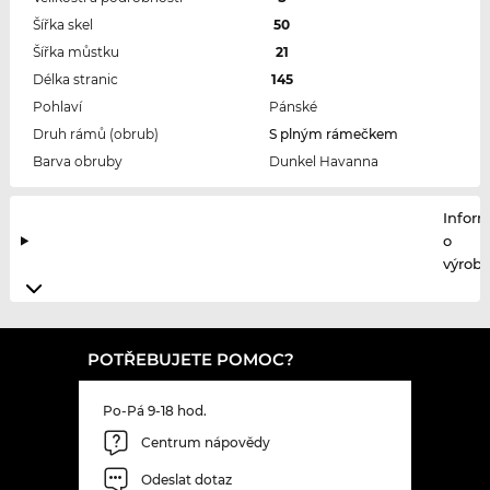
Šířka skel
50
Šířka můstku
21
Délka stranic
145
Pohlaví
Pánské
Druh rámů (obrub)
S plným rámečkem
Barva obruby
Dunkel Havanna
Infor
o
výrobc
POTŘEBUJETE POMOC?
Po-Pá 9-18 hod.
Centrum nápovědy
Odeslat dotaz