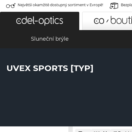
Největší okamžitě dostupný sortiment v Evropě!
Bezpla
Sluneční brýle
UVEX SPORTS [TYP]