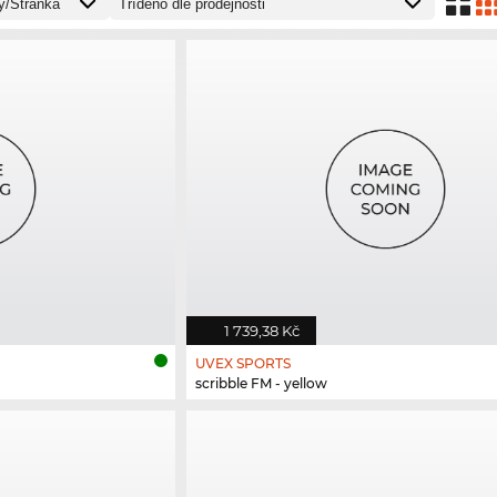
1 739,38 Kč
UVEX SPORTS
scribble FM - yellow