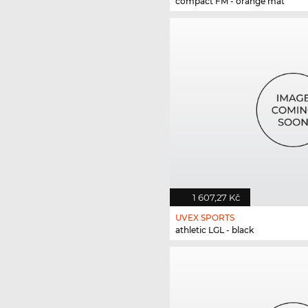
compact FM - orange mat
1 607,27 Kč
UVEX SPORTS
athletic LGL - black