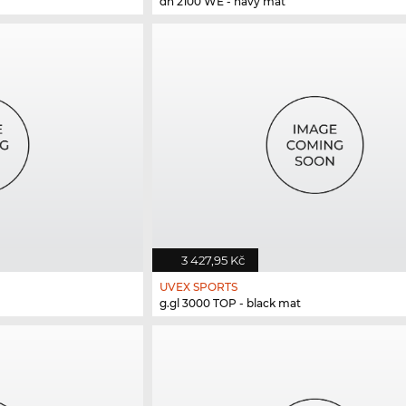
dh 2100 WE - navy mat
3 427,95 Kč
UVEX SPORTS
g.gl 3000 TOP - black mat