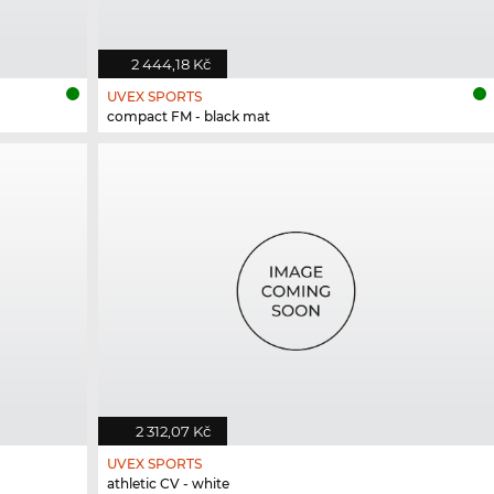
2 444,18 Kč
UVEX SPORTS
compact FM - black mat
2 312,07 Kč
UVEX SPORTS
athletic CV - white