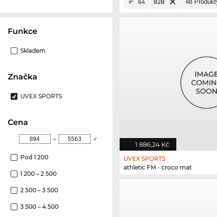
828
64
Funkce
Skladem
Značka
UVEX SPORTS
Cena
–
✓
1 886,24 Kč
Pod 1 200
UVEX SPORTS
athletic FM - croco mat
1 200 – 2 500
2 500 – 3 500
3 500 – 4 500