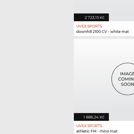
2 723,15 Kč
UVEX SPORTS
downhill 2100 CV - white mat
1 886,24 Kč
UVEX SPORTS
athletic FM - rhino mat