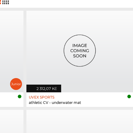
2 312,07 Kč
UVEX SPORTS
athletic CV - underwater mat