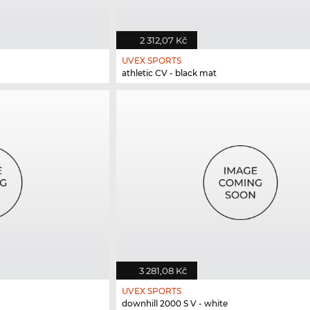
2 312,07 Kč
UVEX SPORTS
athletic CV - black mat
3 281,08 Kč
UVEX SPORTS
downhill 2000 S V - white