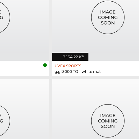
3 134,22 Kč
UVEX SPORTS
g.gl 3000 TO - white mat