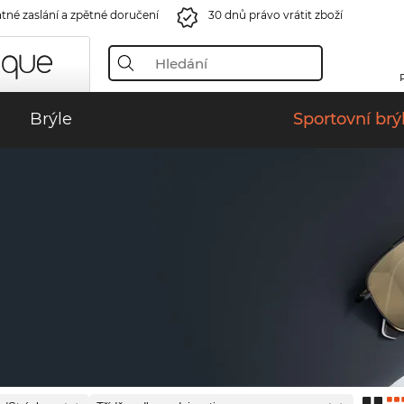
tné zaslání a zpětné doručení
30 dnů právo vrátit zboží
Brýle
Sportovní brý