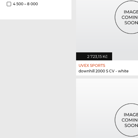
4 500 – 8 000
2 723,15 Kč
UVEX SPORTS
downhill 2000 S CV - white