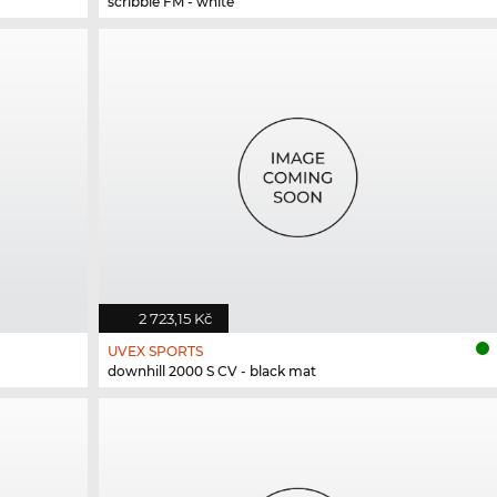
scribble FM - white
2 723,15 Kč
UVEX SPORTS
downhill 2000 S CV - black mat