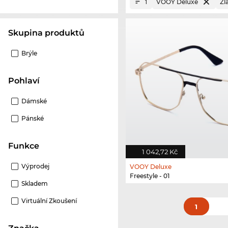
VOOY Deluxe
Zl
1
Skupina produktů
Brýle
Pohlaví
Dámské
Pánské
Funkce
1 042,72 Kč
Výprodej
VOOY Deluxe
Freestyle - 01
Skladem
Virtuální Zkoušení
1