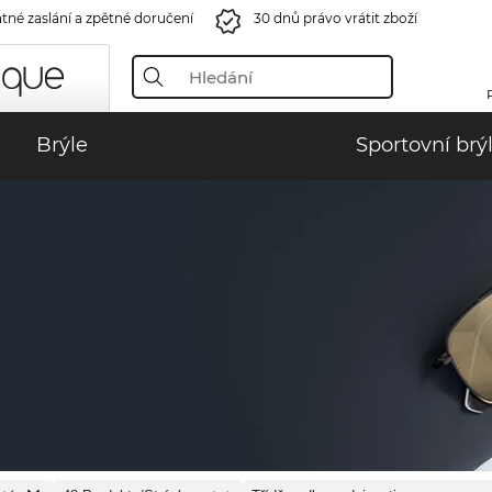
tné zaslání a zpětné doručení
30 dnů právo vrátit zboží
Brýle
Sportovní brý