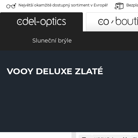
Největší okamžitě dostupný sortiment v Evropě!
Bezpla
Sluneční brýle
VOOY DELUXE ZLATÉ