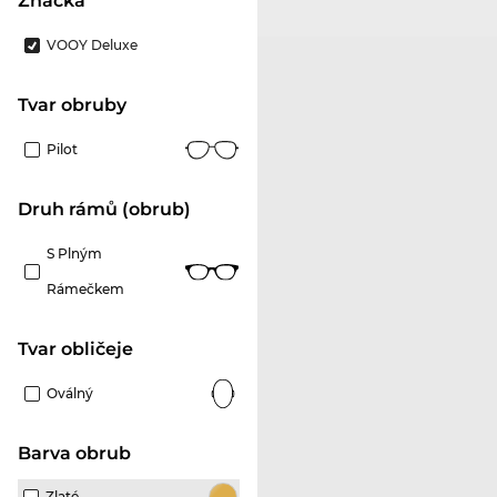
Značka
VOOY Deluxe
Tvar obruby
Pilot
Druh rámů (obrub)
S Plným
Rámečkem
tvar obličeje
Oválný
Barva obrub
Zlaté