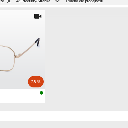
até
28 %