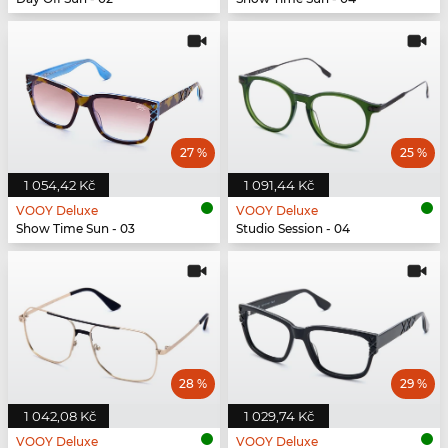
27 %
25 %
1 054,42 Kč
1 091,44 Kč
VOOY Deluxe
VOOY Deluxe
Show Time Sun - 03
Studio Session - 04
28 %
29 %
1 042,08 Kč
1 029,74 Kč
VOOY Deluxe
VOOY Deluxe