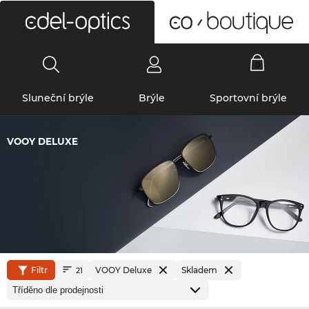
0
Sluneční brýle
Brýle
Sportovní brýle
VOOY DELUXE
Filtr
VOOY Deluxe
Skladem
21