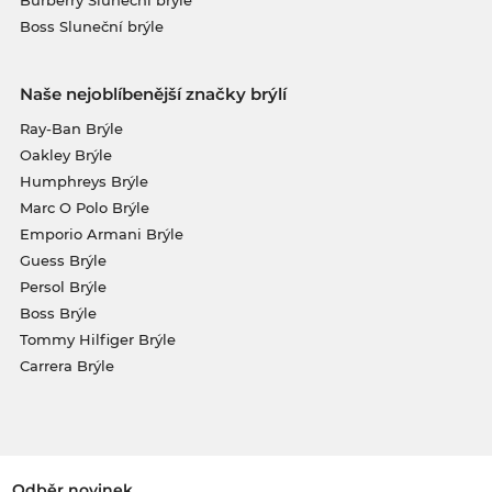
Boss Sluneční brýle
Naše nejoblíbenější značky brýlí
Ray-Ban Brýle
Oakley Brýle
Humphreys Brýle
Marc O Polo Brýle
Emporio Armani Brýle
Guess Brýle
Persol Brýle
Boss Brýle
Tommy Hilfiger Brýle
Carrera Brýle
Odběr novinek