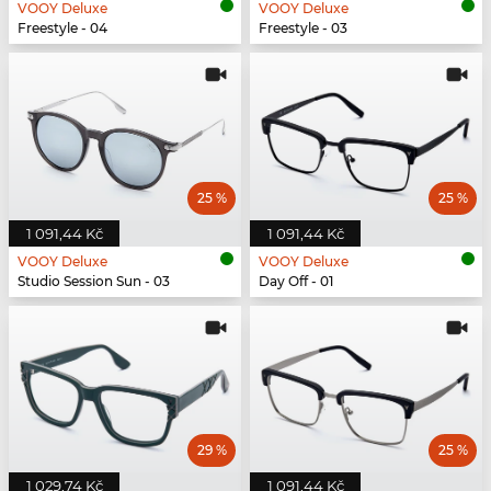
VOOY Deluxe
VOOY Deluxe
Freestyle - 04
Freestyle - 03
25 %
25 %
1 091,44 Kč
1 091,44 Kč
VOOY Deluxe
VOOY Deluxe
Studio Session Sun - 03
Day Off - 01
29 %
25 %
1 029,74 Kč
1 091,44 Kč