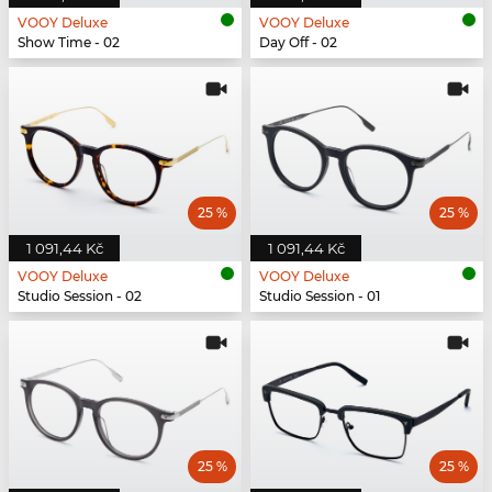
VOOY Deluxe
VOOY Deluxe
Show Time - 02
Day Off - 02
25 %
25 %
1 091,44 Kč
1 091,44 Kč
VOOY Deluxe
VOOY Deluxe
Studio Session - 02
Studio Session - 01
25 %
25 %