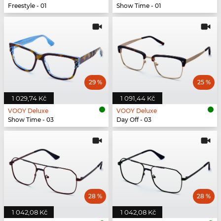
Freestyle - 01
Show Time - 01
29 %
25 %
1 029,74 Kč
1 091,44 Kč
VOOY Deluxe
VOOY Deluxe
Show Time - 03
Day Off - 03
28 %
28 %
1 042,08 Kč
1 042,08 Kč