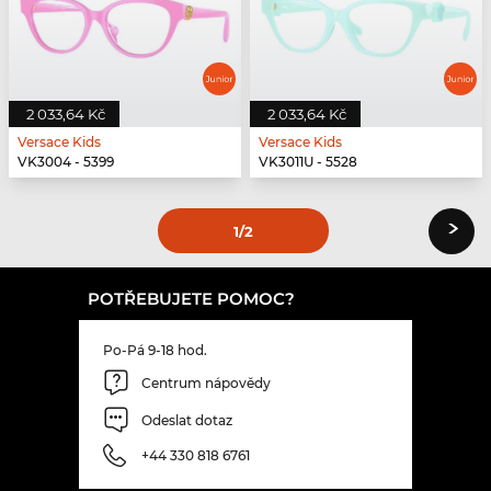
2 033,64 Kč
2 033,64 Kč
Versace Kids
Versace Kids
VK3004 - 5399
VK3011U - 5528
›
1
/2
POTŘEBUJETE POMOC?
Po-Pá 9-18 hod.
Centrum nápovědy
Odeslat dotaz
+44 330 818 6761