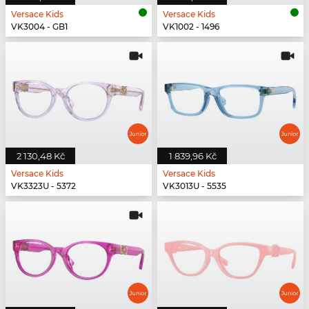
Versace Kids
Versace Kids
VK3004 - GB1
VK1002 - 1496
2 130,48 Kč
1 839,96 Kč
Versace Kids
Versace Kids
VK3323U - 5372
VK3013U - 5535