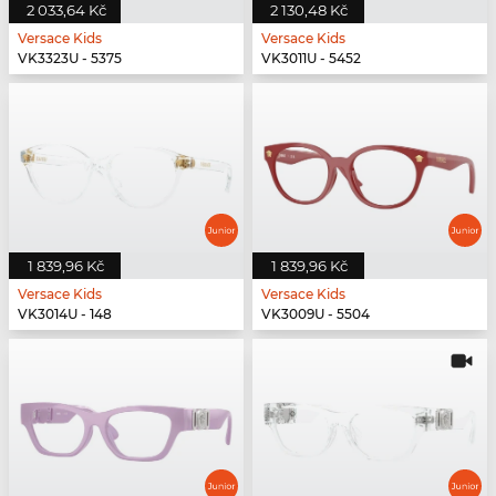
2 033,64 Kč
2 130,48 Kč
Versace Kids
Versace Kids
VK3323U - 5375
VK3011U - 5452
1 839,96 Kč
1 839,96 Kč
Versace Kids
Versace Kids
VK3014U - 148
VK3009U - 5504