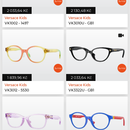
2 033,64 Kč
2 130,48 Kč
Versace Kids
Versace Kids
VK1002 - 1497
VK3010U - GB1
1 839,96 Kč
2 033,64 Kč
Versace Kids
Versace Kids
VK3012 - 5530
VK3322U - GB1