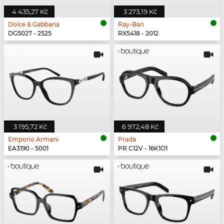
4 435,27 Kč
3 273,19 Kč
Dolce & Gabbana
Ray-Ban
DG5027 - 2525
RX5418 - 2012
3 195,72 Kč
6 972,48 Kč
Emporio Armani
Prada
EA3190 - 5001
PR C12V - 16K1O1