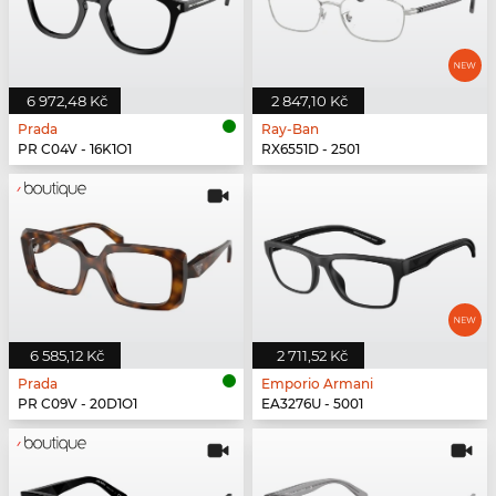
6 972,48 Kč
2 847,10 Kč
Prada
Ray-Ban
PR C04V - 16K1O1
RX6551D - 2501
6 585,12 Kč
2 711,52 Kč
Prada
Emporio Armani
PR C09V - 20D1O1
EA3276U - 5001