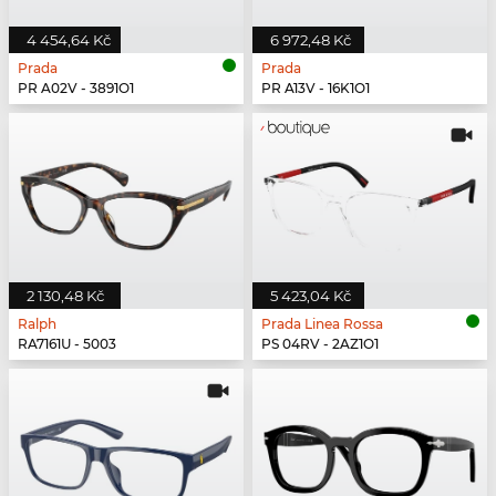
4 454,64 Kč
6 972,48 Kč
Prada
Prada
PR A02V - 3891O1
PR A13V - 16K1O1
2 130,48 Kč
5 423,04 Kč
Ralph
Prada Linea Rossa
RA7161U - 5003
PS 04RV - 2AZ1O1