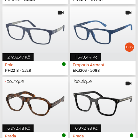
2 498,47 Kč
1 549,44 Kč
Polo
Emporio Armani
PH2218 - 5528
EK3203 - 5088
6 972,48 Kč
6 972,48 Kč
Prada
Prada