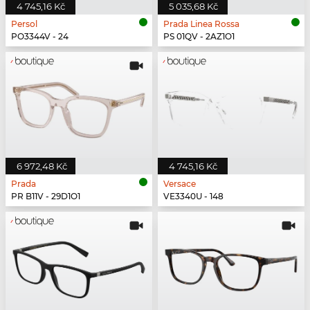
4 745,16 Kč
5 035,68 Kč
Persol
Prada Linea Rossa
PO3344V - 24
PS 01QV - 2AZ1O1
6 972,48 Kč
4 745,16 Kč
Prada
Versace
PR B11V - 29D1O1
VE3340U - 148