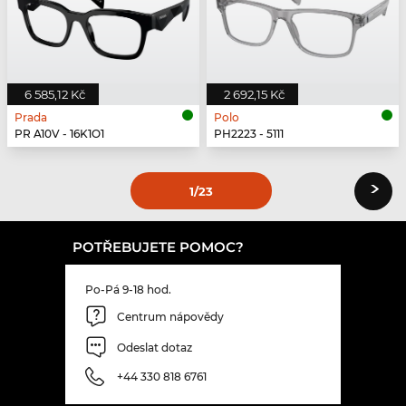
6 585,12 Kč
2 692,15 Kč
Prada
Polo
PR A10V - 16K1O1
PH2223 - 5111
›
1
/23
POTŘEBUJETE POMOC?
Po-Pá 9-18 hod.
Centrum nápovědy
Odeslat dotaz
+44 330 818 6761