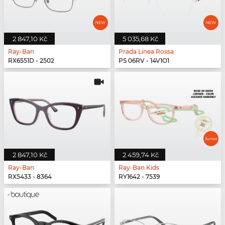
2 847,10 Kč
5 035,68 Kč
Ray-Ban
Prada Linea Rossa
RX6551D - 2502
PS 06RV - 14V1O1
2 847,10 Kč
2 459,74 Kč
Ray-Ban
Ray-Ban Kids
RX5433 - 8364
RY1642 - 7539