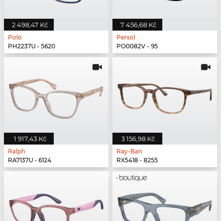
2 498,47 Kč
7 456,68 Kč
Polo
Persol
PH2237U - 5620
PO0082V - 95
1 917,43 Kč
3 156,98 Kč
Ralph
Ray-Ban
RA7137U - 6124
RX5418 - 8255