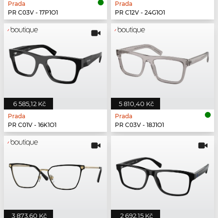
Prada
Prada
PR C03V - 17P1O1
PR C12V - 24G1O1
6 585,12 Kč
5 810,40 Kč
Prada
Prada
PR C01V - 16K1O1
PR C03V - 18J1O1
3 873,60 Kč
2 692,15 Kč