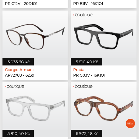
PR C12V - 20D1O1
PR B11V - 16K1O1
5 035,68 Kč
5 810,40 Kč
Giorgio Armani
Prada
AR7276U - 6239
PR C03V - 16K1O1
5 810,40 Kč
6 972,48 Kč