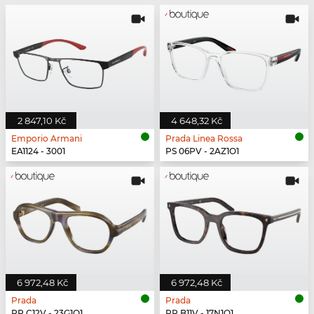
2 847,10 Kč
4 648,32 Kč
Emporio Armani
Prada Linea Rossa
EA1124 - 3001
PS 06PV - 2AZ1O1
6 972,48 Kč
6 972,48 Kč
Prada
Prada
PR C12V - 23G1O1
PR B11V - 17N1O1