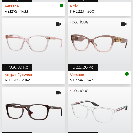
Versace
Polo
VE1275 - 1433
PH2223 - 5001
1 936,80 Kč
5 229,36 Kč
Vogue Eyewear
Versace
VO5518 - 2942
VE3347 - 5435