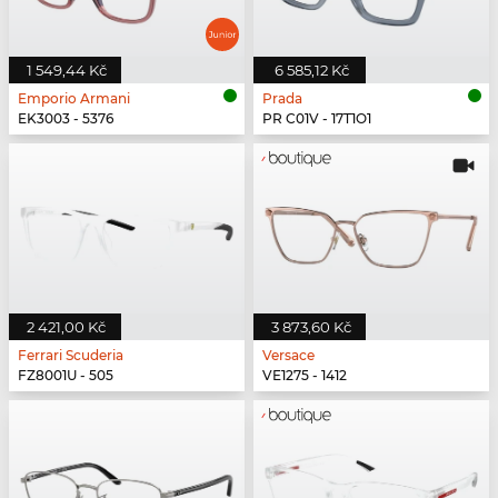
1 549,44 Kč
6 585,12 Kč
Emporio Armani
Prada
EK3003 - 5376
PR C01V - 17T1O1
2 421,00 Kč
3 873,60 Kč
Ferrari Scuderia
Versace
FZ8001U - 505
VE1275 - 1412