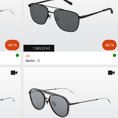
40 %
40 %
1 583,33 Kč
JB
Berlin - 3