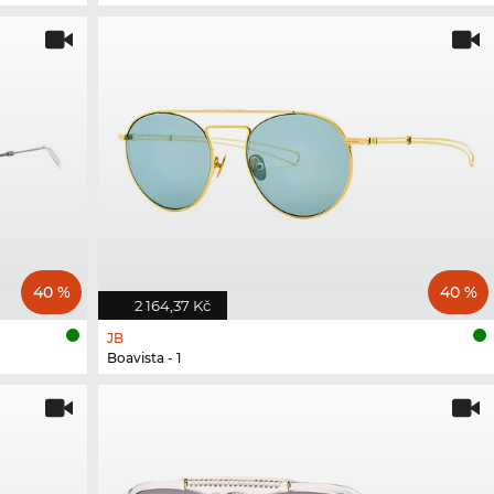
40 %
40 %
2 164,37 Kč
JB
Boavista - 1