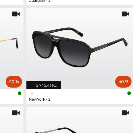
Guardian - 2
40 %
40 %
2 745,41 Kč
JB
NewYork - 2