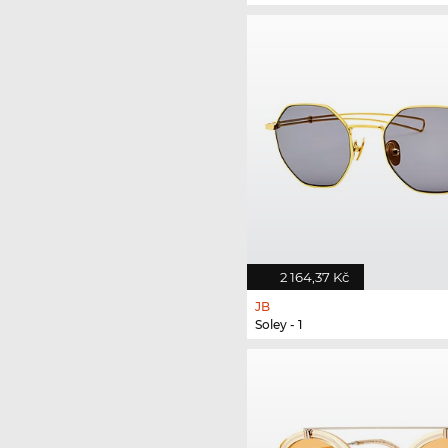
2 164,37 Kč
JB
Soley - 1