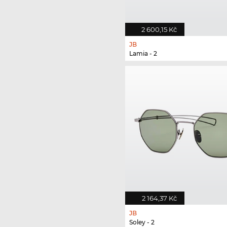
2 600,15 Kč
JB
Lamia - 2
2 164,37 Kč
JB
Soley - 2