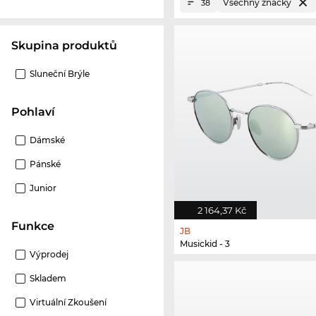
Všechny značky
38
Skupina produktů
Sluneční Brýle
Pohlaví
Dámské
Pánské
Junior
2 164,37 Kč
Funkce
JB
Musickid - 3
Výprodej
Skladem
Virtuální Zkoušení