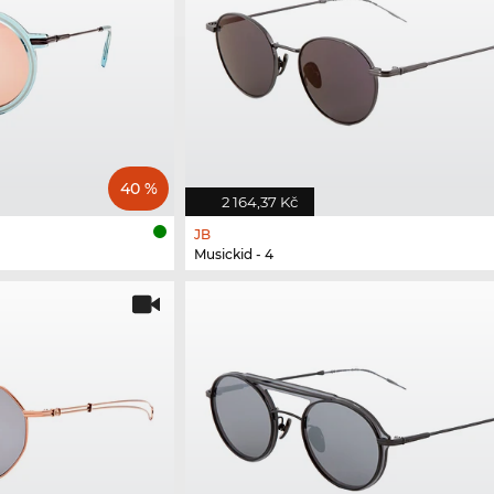
40 %
2 164,37 Kč
JB
Musickid - 4