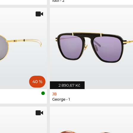
Idol - 2
40 %
2 890,67 Kč
JB
George - 1