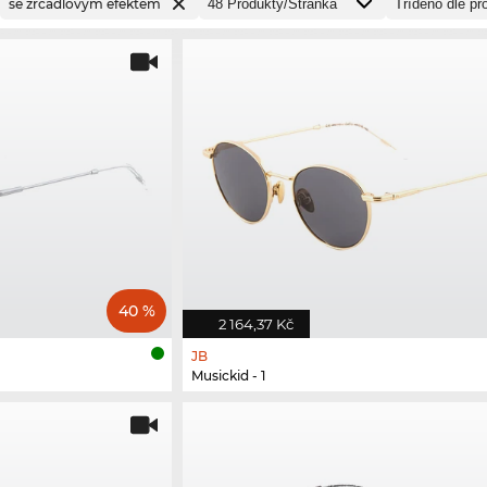
se zrcadlovým efektem
40 %
2 164,37 Kč
JB
Musickid - 1