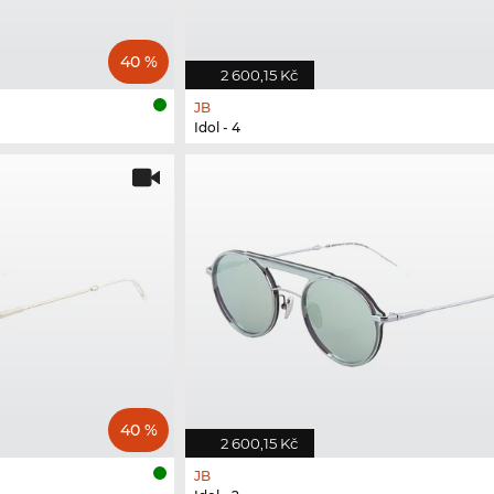
40 %
2 600,15 Kč
JB
Idol - 4
40 %
2 600,15 Kč
JB