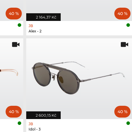
40 %
40 %
2 164,37 Kč
JB
Alex - 2
40 %
40 %
2 600,15 Kč
JB
Idol - 3