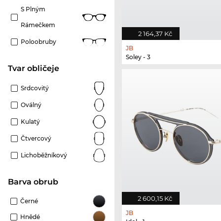
S Plným
Rámečkem
2 164,37 Kč
Poloobruby
JB
Soley - 3
tvar obličeje
Srdcovitý
Oválný
Kulatý
Čtvercový
Lichoběžníkový
Barva obrub
2 600,15 Kč
Černé
JB
Hnědé