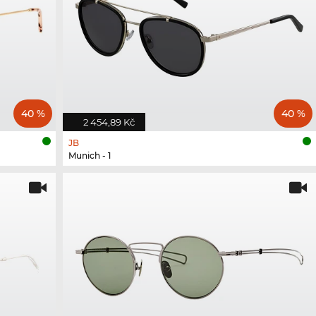
40 %
40 %
2 454,89 Kč
JB
Munich - 1