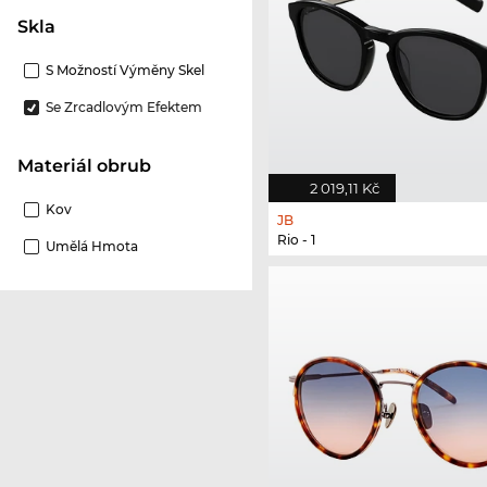
Skla
S Možností Výměny Skel
Se Zrcadlovým Efektem
Materiál obrub
2 019,11 Kč
Kov
JB
Rio - 1
Umělá Hmota