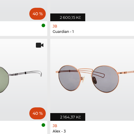
40 %
2 600,15 Kč
JB
Guardian - 1
40 %
2 164,37 Kč
JB
Alex - 3