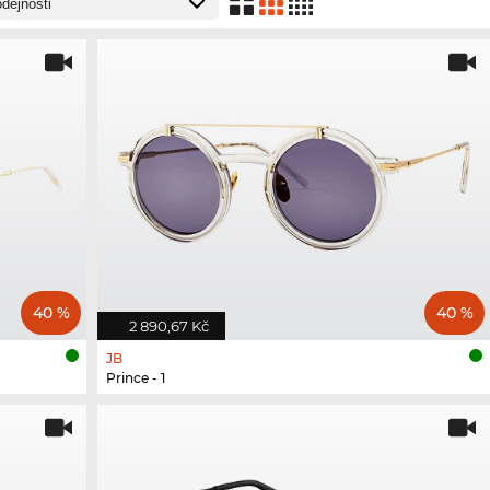
40 %
40 %
2 890,67 Kč
JB
Prince - 1