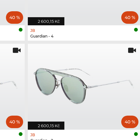
40 %
40 %
2 600,15 Kč
JB
Guardian - 4
40 %
40 %
2 600,15 Kč
JB