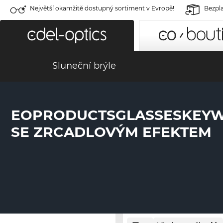
Největší okamžitě dostupný sortiment v Evropě!
Bezpla
Sluneční brýle
EOPRODUCTSGLASSESKEY
SE ZRCADLOVÝM EFEKTEM