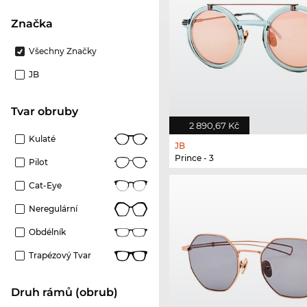
Značka
Všechny Značky
JB
Tvar obruby
2 890,67 Kč
Kulaté
JB
Prince - 3
Pilot
Cat-Eye
Neregulární
Obdélník
Trapézový Tvar
Druh rámů (obrub)