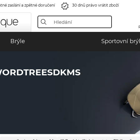
tné zaslání a zpětné doručení
30 dnů právo vrátit zboží
Brýle
Sportovní brý
WORDTREESDKMS