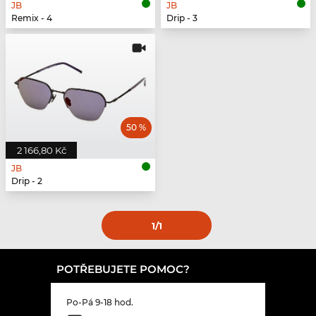
JB
JB
Remix - 4
Drip - 3
50 %
2 166,80 Kč
JB
Drip - 2
1
/1
POTŘEBUJETE POMOC?
Po-Pá 9-18 hod.