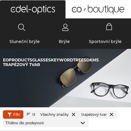
0
Sluneční brýle
Brýle
Sportovní brýle
EOPRODUCTSGLASSESKEYWORDTREESDKMS
TRAPÉZOVÝ TVAR
Filtr
Všechny značky
trapézový tvar
13