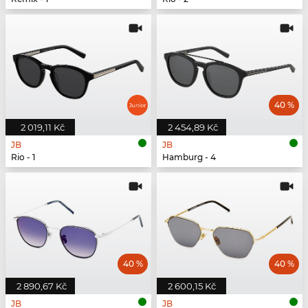
40 %
2 019,11 Kč
2 454,89 Kč
JB
JB
Rio - 1
Hamburg - 4
40 %
40 %
2 890,67 Kč
2 600,15 Kč
JB
JB