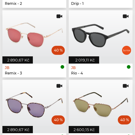
Remix - 2
Drip - 1
40 %
2 890,67 Kč
2 019,11 Kč
JB
JB
Remix - 3
Rio - 4
40 %
40 %
2 890,67 Kč
2 600,15 Kč