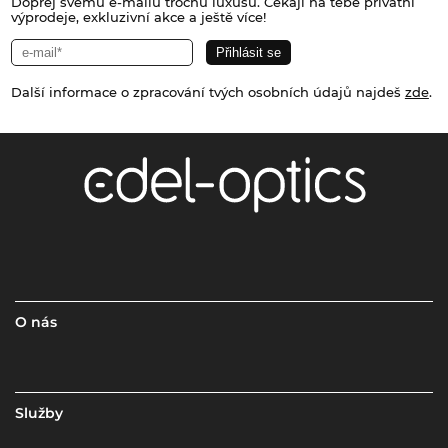
Dopřej svému e-mailu trochu luxusu. Čekají na tebe privátní
výprodeje, exkluzivní akce a ještě více!
Další informace o zpracování tvých osobních údajů najdeš
zde
.
O nás
Služby