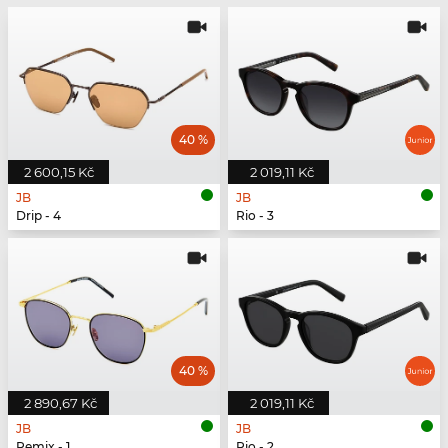
40 %
2 600,15 Kč
2 019,11 Kč
JB
JB
Drip - 4
Rio - 3
40 %
2 890,67 Kč
2 019,11 Kč
JB
JB
Remix - 1
Rio - 2