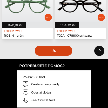
840,81 Kč
994,30 Kč
I NEED YOU
I NEED YOU
ROBIN - grün
TOJA - G78800 schwarz
›
1
/4
POTŘEBUJETE POMOC?
Po-Pá 9-18 hod.
Centrum nápovědy
Odeslat dotaz
+44 330 818 6761