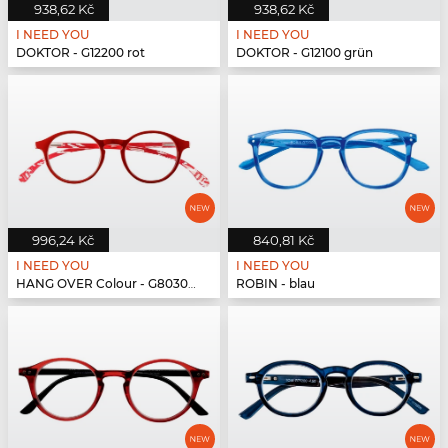
938,62 Kč
938,62 Kč
I NEED YOU
I NEED YOU
DOKTOR - G12200 rot
DOKTOR - G12100 grün
996,24 Kč
840,81 Kč
I NEED YOU
I NEED YOU
HANG OVER Colour - G80300 rot
ROBIN - blau