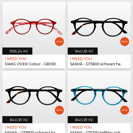
996,24 Kč
840,81 Kč
I NEED YOU
I NEED YOU
HANG OVER Colour - G80300 rot
SASHA - G73600 schwarz havanna
840,81 Kč
840,81 Kč
I NEED YOU
I NEED YOU
SASHA - G73600 schwarz havanna
SASHA - G74100 hellblau schwarz