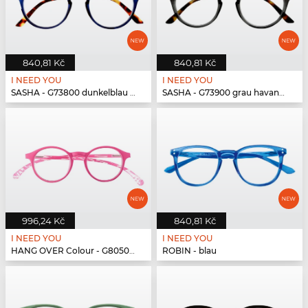
840,81 Kč
840,81 Kč
I NEED YOU
I NEED YOU
SASHA - G73800 dunkelblau havanna
SASHA - G73900 grau havanna
996,24 Kč
840,81 Kč
I NEED YOU
I NEED YOU
HANG OVER Colour - G80500 pink
ROBIN - blau