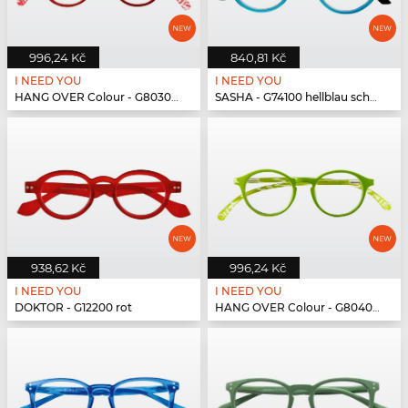
996,24 Kč
840,81 Kč
I NEED YOU
I NEED YOU
HANG OVER Colour - G80300 rot
SASHA - G74100 hellblau schwarz
938,62 Kč
996,24 Kč
I NEED YOU
I NEED YOU
DOKTOR - G12200 rot
HANG OVER Colour - G80400 grün