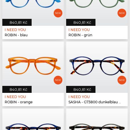
840,81 Kč
840,81 Kč
I NEED YOU
I NEED YOU
ROBIN - blau
ROBIN - grün
840,81 Kč
840,81 Kč
I NEED YOU
I NEED YOU
ROBIN - orange
SASHA - G73800 dunkelblau havanna