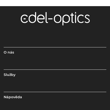
O nás
Služby
Nápověda