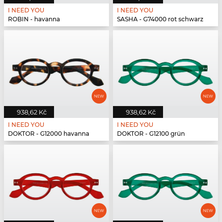
I NEED YOU
I NEED YOU
ROBIN - havanna
SASHA - G74000 rot schwarz
938,62 Kč
938,62 Kč
I NEED YOU
I NEED YOU
DOKTOR - G12000 havanna
DOKTOR - G12100 grün