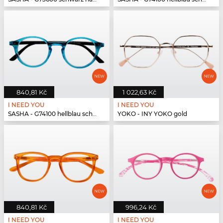
840,81 Kč
1 022,63 Kč
I NEED YOU
I NEED YOU
SASHA - G74100 hellblau schwarz
YOKO - INY YOKO gold
840,81 Kč
996,24 Kč
I NEED YOU
I NEED YOU