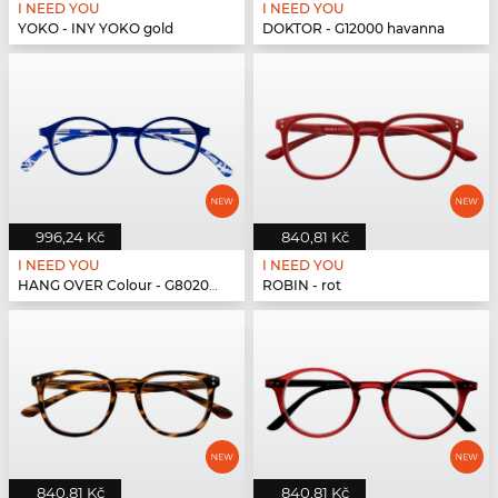
I NEED YOU
I NEED YOU
YOKO - INY YOKO gold
DOKTOR - G12000 havanna
996,24 Kč
840,81 Kč
I NEED YOU
I NEED YOU
HANG OVER Colour - G80200 blau
ROBIN - rot
840,81 Kč
840,81 Kč