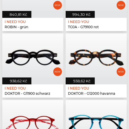
840,81 Kč
994,30 Kč
I NEED YOU
I NEED YOU
ROBIN - grün
TOJA - G79100 rot
938,62 Kč
938,62 Kč
I NEED YOU
I NEED YOU
DOKTOR - G11900 schwarz
DOKTOR - G12000 havanna