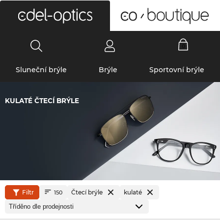
0
Sluneční brýle
Brýle
Sportovní brýle
KULATÉ ČTECÍ BRÝLE
Filtr
Čtecí brýle
kulaté
150