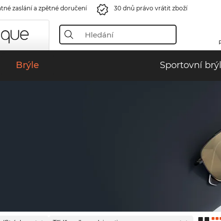
tné zaslání a zpětné doručení
30 dnů právo vrátit zboží
Brýle
Sportovní brý