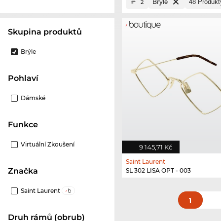
Brýle
2
Skupina produktů
Brýle
Pohlaví
Dámské
Funkce
Virtuální Zkoušení
9 145,71 Kč
Saint Laurent
Značka
SL 302 LISA OPT - 003
Saint Laurent
1
Druh rámů (obrub)