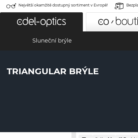
Největší okamžitě dostupný sortiment v Evropě!
Bezpla
Sluneční brýle
TRIANGULAR BRÝLE