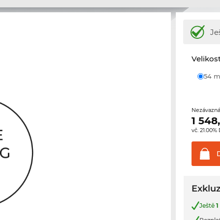
Je
Velikos
54
Nezávazná
1 548
vč. 21.00%
Exkluz
Ještě
1