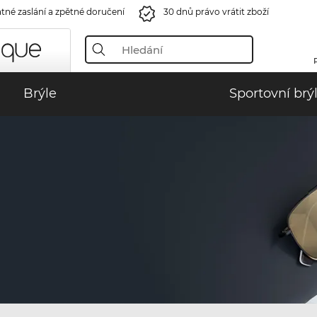
tné zaslání a zpětné doručení
30 dnů právo vrátit zboží
Brýle
Sportovní brý