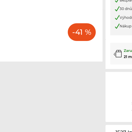
Bezpla
30 dnů
Výhod
Nákup 
-41 %
Zaru
21 m