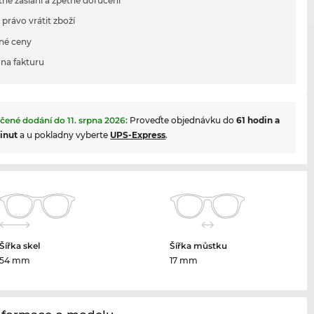
tné zaslání a zpětné doručení
 právo vrátit zboží
né ceny
na fakturu
čené dodání do
11. srpna 2026
:
Proveďte objednávku do
61 hodin a
inut
a u pokladny vyberte
UPS-Express
.
Šířka skel
Šířka můstku
54 mm
17 mm