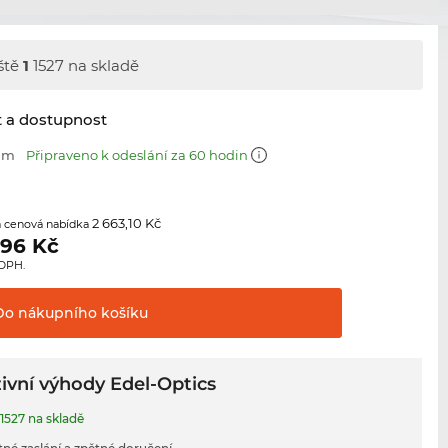
ště
1
1527 na skladě
t a dostupnost
 mm
Připraveno k odeslání za 60 hodin
2 663,10 Kč
 cenová nabídka
,96
Kč
 DPH.
Do nákupního
košíku
ivní výhody Edel-Optics
1527 na skladě