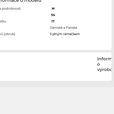
Informace o modelu
 a podrobnosti
M
l
54
stku
17
Dámské a Pánské
ů (obrub)
S plným rámečkem
Inform
o
výrobci