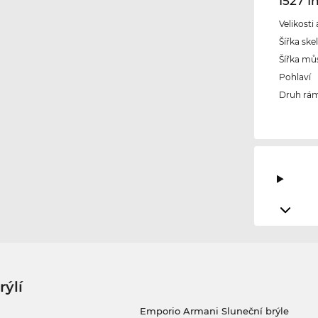
1527 
Velikosti
Šířka ske
Šířka mů
Pohlaví
Druh rám
rýlí
Emporio Armani Sluneční brýle