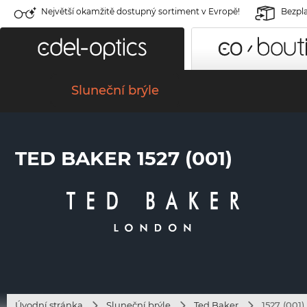
Největší okamžitě dostupný sortiment v Evropě!
Bezpla
Sluneční brýle
TED BAKER 1527 (001)
Úvodní stránka
Sluneční brýle
Ted Baker
1527 (001)