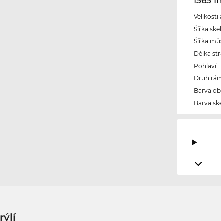
1565 
Velikosti
Šířka ske
Šířka mů
Délka str
Pohlaví
Druh rám
Barva ob
Barva ske
rýlí