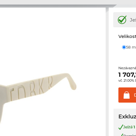
Je
Velikos
58
Nezávazná
1 707
vč. 21.00%
Exkluz
Ještě
1