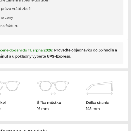
tné zaslání a zpětné doručení
 právo vrátit zboží
né ceny
na fakturu
čené dodání do
11. srpna 2026
:
Proveďte objednávku do
55 hodin a
minut
a u pokladny vyberte
UPS-Express
.
skel
Šířka můstku
Délka stranic
m
16 mm
145 mm