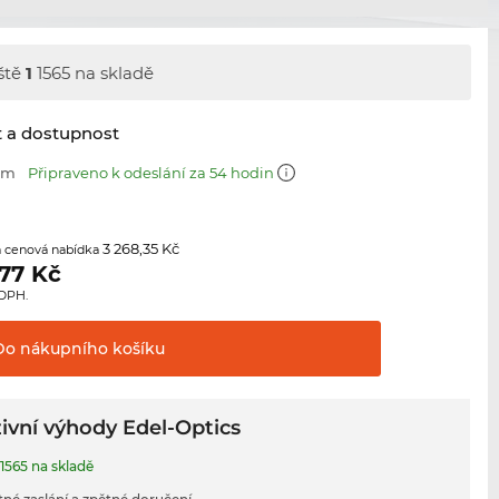
ště
1
1565 na skladě
t a dostupnost
 mm
Připraveno k odeslání za 54 hodin
3 268,35 Kč
 cenová nabídka
,77
Kč
 DPH.
Do nákupního
košíku
ivní výhody Edel-Optics
1565 na skladě