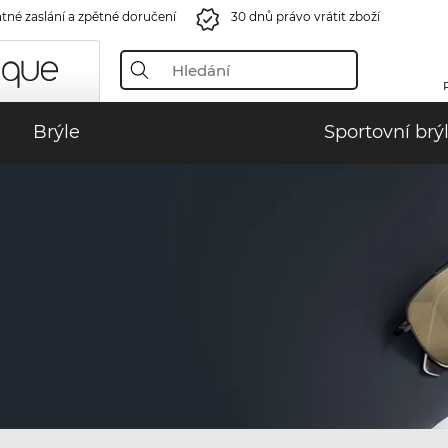
tné zaslání a zpětné doručení
30 dnů právo vrátit zboží
Brýle
Sportovní brý