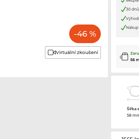
Bezpla
30 dnů
Výhod
Nákup 
-46 %
Virtuální zkoušení
Zaru
56 
Šířka 
58 m