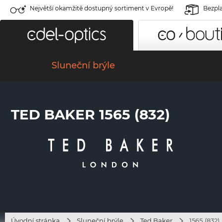
Největší okamžitě dostupný sortiment v Evropě!
Bezpla
Sluneční brýle
TED BAKER 1565 (832)
Úvodní stránka
Sluneční brýle
Ted Baker
1565 (832)