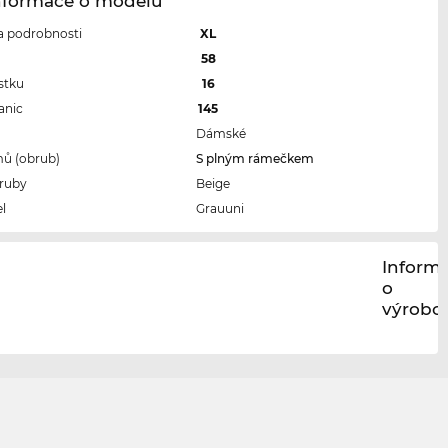
Informace o modelu
 a podrobnosti
XL
l
58
stku
16
anic
145
Dámské
ů (obrub)
S plným rámečkem
ruby
Beige
l
Grauuni
Inform
o
výrobci