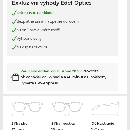
Exkluzivní výhody Edel-Optics
Ještě
1
1590 na skladě
Bezplatné zaslání a zpětné doručení
30 dnů právo vrátit zboží
Výhodné ceny
Nákup na fakturu
Zaručené dodání do
11. srpna 2026
:
Proveďte
objednávku do
53 hodin a 46 minut
a u pokladny
vyberte
UPS-Express
.
Šířka skel
Šířka můstku
Délka stranic
57 mm
16 mm
140 mm