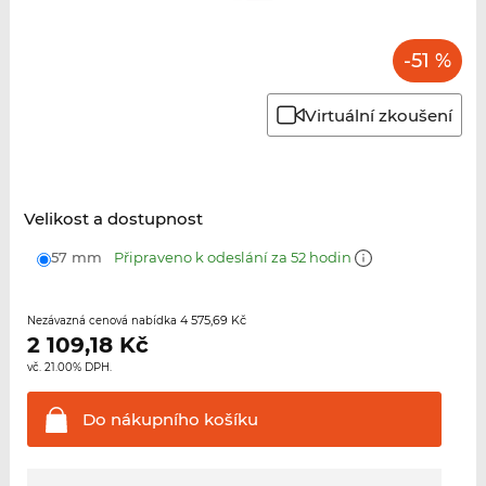
-51 %
Virtuální zkoušení
Velikost a dostupnost
57 mm
Připraveno k odeslání za 52 hodin
4 575,69 Kč
Nezávazná cenová nabídka
2 109,18
Kč
vč. 21.00% DPH.
Do nákupního
košíku