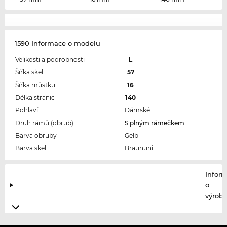
1590 Informace o modelu
Velikosti a podrobnosti
L
Šířka skel
57
Šířka můstku
16
Délka stranic
140
Pohlaví
Dámské
Druh rámů (obrub)
S plným rámečkem
Barva obruby
Gelb
Barva skel
Braununi
Infor
o
výrobc