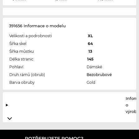
391656 Informace o modelu
Velikosti a podrobnosti
XL
Šířka skel
64
Šířka můstku
13
Délka stranic
145
Pohlaví
Dámské
Druh rámů (obrub)
Bezobrubové
Barva obruby
Gold
Infor
o
výrobc
POTŘEBUJETE POMOC?