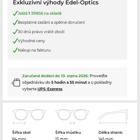
Exkluzivní výhody Edel-Optics
Ještě
1
391656 na skladě
Bezplatné zaslání a zpětné doručení
30 dnů právo vrátit zboží
Výhodné ceny
Nákup na fakturu
Zaručené dodání do
10. srpna 2026
:
Proveďte
objednávku do
5 hodin a 55 minut
a u pokladny
vyberte
UPS-Express
.
Šířka skel
Šířka můstku
Délka stranic
64 mm
13 mm
145 mm