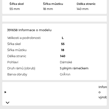
Šířka skel
Šířka můstku
Délka stranic
55 mm
18 mm
140 mm
391658 Informace o modelu
Velikosti a podrobnosti
L
Šířka skel
55
Šířka můstku
18
Délka stranic
140
Pohlaví
Dámské
Druh rámů (obrub)
S plným rámečkem
Barva obruby
GrÃ¼n
Infor
o
výrobc