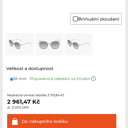
Virtuální zkoušení
Velikost a dostupnost
55 mm
Připraveno k odeslání za 5 hodin
3 701,84 Kč
Nezávazná cenová nabídka
2 961,47
Kč
vč. 21.00% DPH.
Do nákupního
košíku