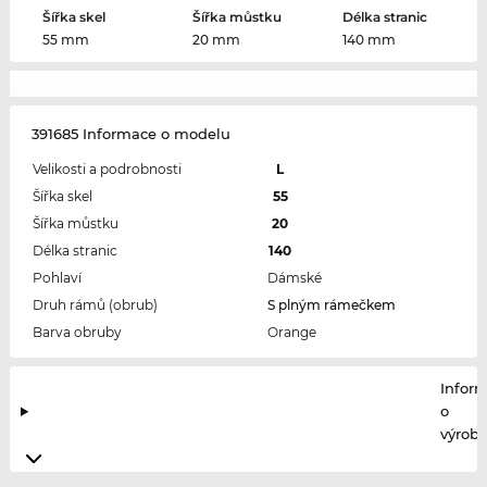
Šířka skel
Šířka můstku
Délka stranic
55 mm
20 mm
140 mm
391685 Informace o modelu
Velikosti a podrobnosti
L
Šířka skel
55
Šířka můstku
20
Délka stranic
140
Pohlaví
Dámské
Druh rámů (obrub)
S plným rámečkem
Barva obruby
Orange
Infor
o
výrobc