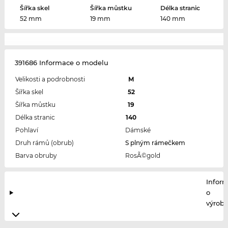
Šířka skel
Šířka můstku
Délka stranic
52 mm
19 mm
140 mm
391686 Informace o modelu
Velikosti a podrobnosti
M
Šířka skel
52
Šířka můstku
19
Délka stranic
140
Pohlaví
Dámské
Druh rámů (obrub)
S plným rámečkem
Barva obruby
RosÃ©gold
Infor
o
výrobc