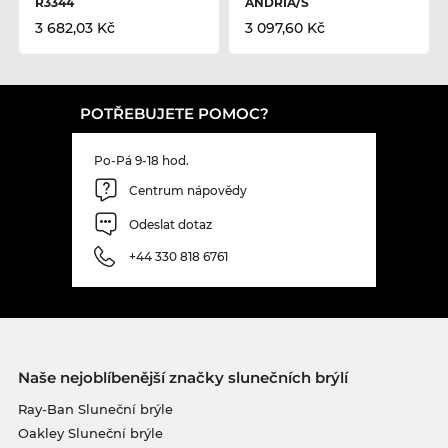
R3344
ANDRIA/S
3 682,03 Kč
3 097,60 Kč
POTŘEBUJETE POMOC?
Po-Pá 9-18 hod.
Centrum nápovědy
Odeslat dotaz
+44 330 818 6761
Naše nejoblíbenější značky slunečních brýlí
Ray-Ban Sluneční brýle
Oakley Sluneční brýle