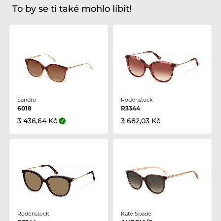
To by se ti také mohlo líbit!
Sandro
Rodenstock
6018
R3344
3 436,64 Kč
3 682,03 Kč
Rodenstock
Kate Spade