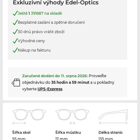
Exkluzivní výhody Edel-Optics
Ještě
1
391687 na skladě
Bezplatné zaslání a zpětné doručení
30 dnů právo vrátit zboží
Výhodné ceny
Nákup na fakturu
Zaručené dodání do
11. srpna 2026
:
Proveďte
objednávku do
35 hodin a 59 minut
a u pokladny
vyberte
UPS-Express
.
Šířka skel
Šířka můstku
Délka stranic
55 mm
17 mm
135 mm