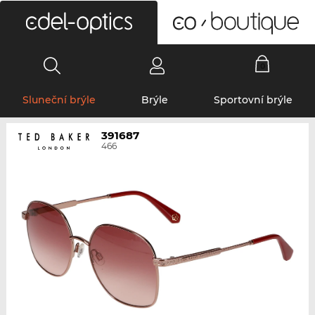
0
Sluneční brýle
Brýle
Sportovní brýle
391687
466