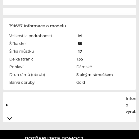
391687 Informace o modelu
Velikosti a podrobnosti
M
Šířka skel
55
Šířka můstku
17
Délka stranic
135
Pohlaví
Dámské
Druh rámů (obrub)
S plným rámečkem
Barva obruby
Gold
Infor
o
výrobc
POTŘEBUJETE POMOC?