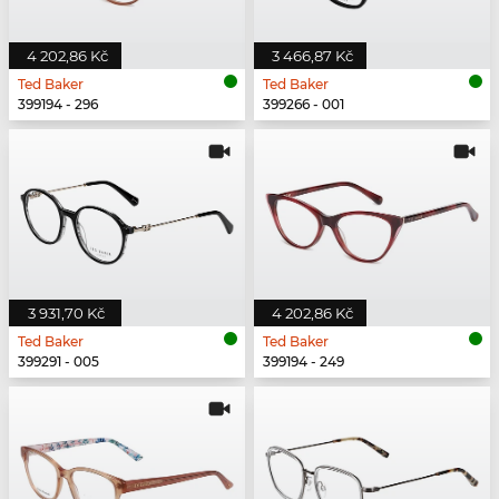
4 202,86 Kč
3 466,87 Kč
Ted Baker
Ted Baker
399194 - 296
399266 - 001
3 931,70 Kč
4 202,86 Kč
Ted Baker
Ted Baker
399291 - 005
399194 - 249