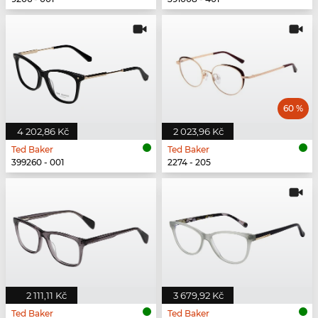
60 %
4 202,86 Kč
2 023,96 Kč
Ted Baker
Ted Baker
399260 - 001
2274 - 205
2 111,11 Kč
3 679,92 Kč
Ted Baker
Ted Baker