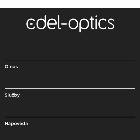
O nás
Služby
Nápověda