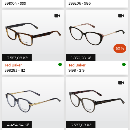
391004 - 999
399206 - 986
60 %
3 583,08 Kč
1 830,28 Kč
Ted Baker
Ted Baker
398283 - 112
9198 - 219
4 454,64 Kč
3 583,08 Kč