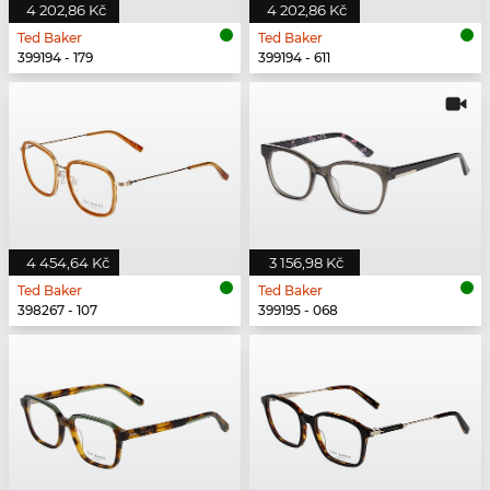
4 202,86 Kč
4 202,86 Kč
Ted Baker
Ted Baker
399194 - 179
399194 - 611
4 454,64 Kč
3 156,98 Kč
Ted Baker
Ted Baker
398267 - 107
399195 - 068