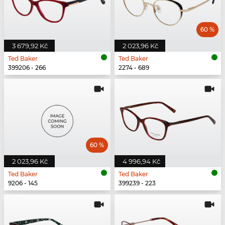
60 %
3 679,92 Kč
2 023,96 Kč
Ted Baker
Ted Baker
399206 - 266
2274 - 689
60 %
2 023,96 Kč
4 996,94 Kč
Ted Baker
Ted Baker
9206 - 145
399239 - 223