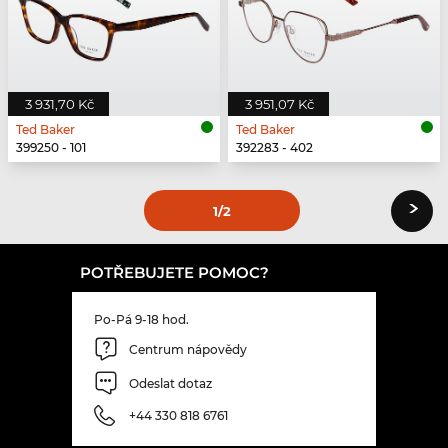
3 931,70 Kč
3 951,07 Kč
Ted Baker
Ted Baker
399250 - 101
392283 - 402
›
1
/2
POTŘEBUJETE POMOC?
Po-Pá 9-18 hod.
Centrum nápovědy
Odeslat dotaz
+44 330 818 6761