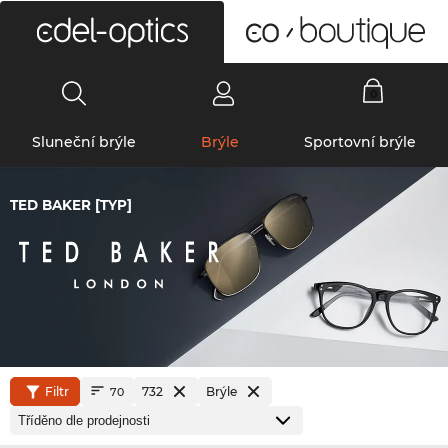
0
Sluneční brýle
Brýle
Sportovní brýle
TED BAKER [TYP]
Filtr
732
Brýle
70