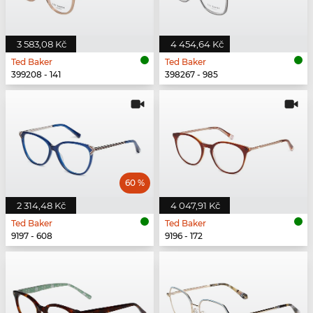
3 583,08 Kč
4 454,64 Kč
Ted Baker
Ted Baker
399208 - 141
398267 - 985
60 %
2 314,48 Kč
4 047,91 Kč
Ted Baker
Ted Baker
9197 - 608
9196 - 172