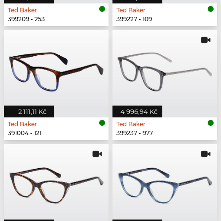
Ted Baker
Ted Baker
399209 - 253
399227 - 109
2 111,11 Kč
4 996,94 Kč
Ted Baker
Ted Baker
391004 - 121
399237 - 977