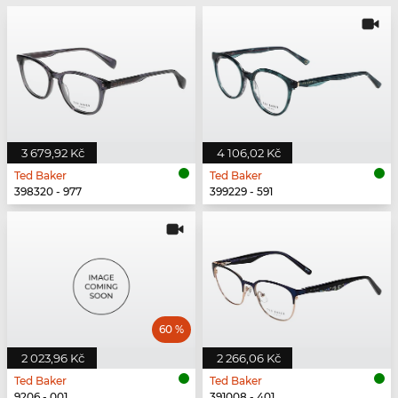
3 679,92 Kč
4 106,02 Kč
Ted Baker
Ted Baker
398320 - 977
399229 - 591
60 %
2 023,96 Kč
2 266,06 Kč
Ted Baker
Ted Baker
9206 - 001
391008 - 401