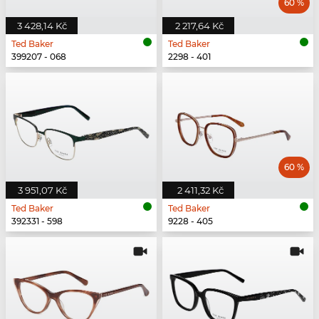
60 %
3 428,14 Kč
2 217,64 Kč
Ted Baker
Ted Baker
399207 - 068
2298 - 401
60 %
3 951,07 Kč
2 411,32 Kč
Ted Baker
Ted Baker
392331 - 598
9228 - 405