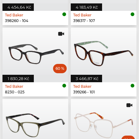
4 454,64 Kč
4 183,49 Kč
Ted Baker
Ted Baker
398260 - 104
398317 - 107
60 %
1 830,28 Kč
3 466,87 Kč
Ted Baker
Ted Baker
8230 - 025
399266 - 101