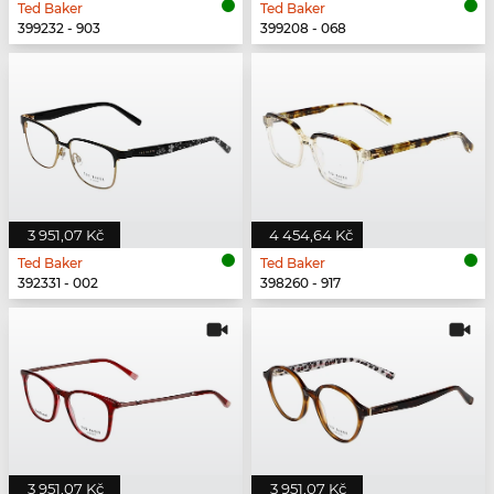
Ted Baker
Ted Baker
399232 - 903
399208 - 068
3 951,07 Kč
4 454,64 Kč
Ted Baker
Ted Baker
392331 - 002
398260 - 917
3 951,07 Kč
3 951,07 Kč