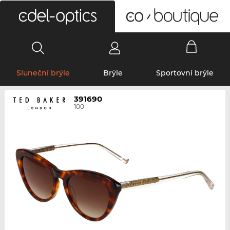
0
Sluneční brýle
Brýle
Sportovní brýle
391690
100