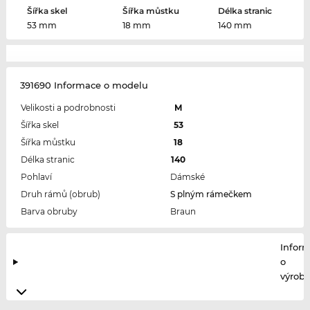
Šířka skel
Šířka můstku
Délka stranic
53 mm
18 mm
140 mm
391690 Informace o modelu
Velikosti a podrobnosti
M
Šířka skel
53
Šířka můstku
18
Délka stranic
140
Pohlaví
Dámské
Druh rámů (obrub)
S plným rámečkem
Barva obruby
Braun
Infor
o
výrobc