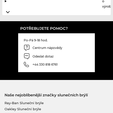
o
výrobc
POTŘEBUJETE POMOC?
Po-Pá 9-18 hod.
Centrum nápovědy
Odeslat dotaz
+44 330 818 6761
Naše nejoblíbenější značky slunečních brýlí
Ray-Ban Sluneční brýle
Oakley Sluneční brýle