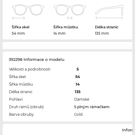
Šířka skel
Šířka můstku
Délka stranic
54 mm
14 mm
135 mm
392298 Informace o modelu
Velikosti a podrobnosti
S
Šířka skel
54
Šířka můstku
14
Délka stranic
135
Pohlaví
Dámské
Druh rámů (obrub)
S plným rámečkem
Barva obruby
Gold
Infor