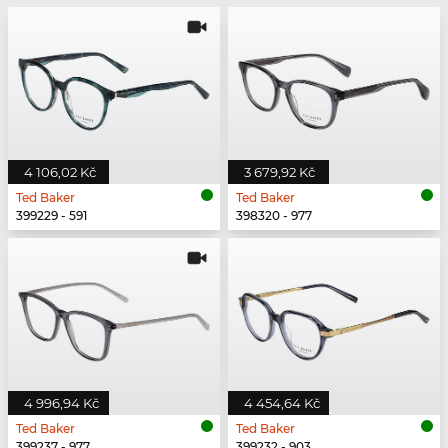
4 106,02 Kč
3 679,92 Kč
Ted Baker
Ted Baker
399229 - 591
398320 - 977
4 996,94 Kč
4 454,64 Kč
Ted Baker
Ted Baker
399237 - 977
399232 - 903