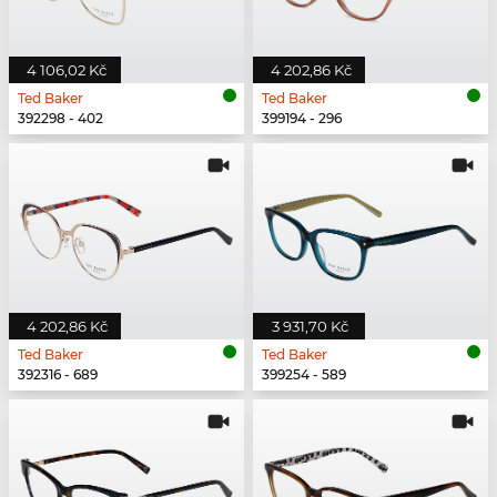
4 106,02 Kč
4 202,86 Kč
Ted Baker
Ted Baker
392298 - 402
399194 - 296
4 202,86 Kč
3 931,70 Kč
Ted Baker
Ted Baker
392316 - 689
399254 - 589