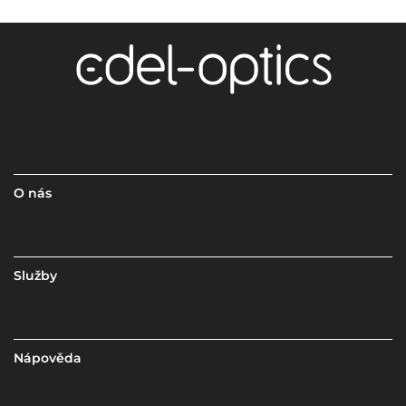
O nás
Služby
Nápověda