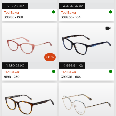
3 156,98 Kč
4 454,64 Kč
Ted Baker
Ted Baker
399195 - 068
398260 - 104
60 %
1 830,28 Kč
4 996,94 Kč
Ted Baker
Ted Baker
9198 - 250
399238 - 664