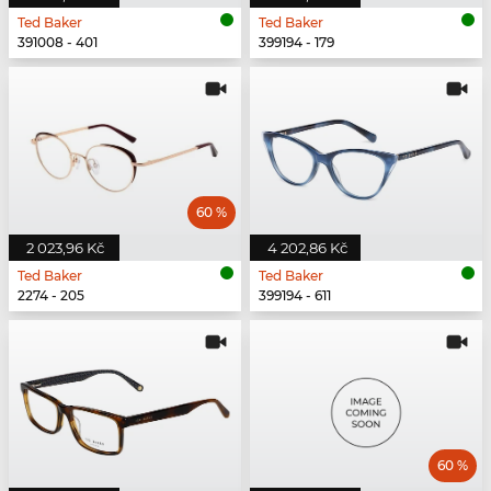
Ted Baker
Ted Baker
391008 - 401
399194 - 179
60 %
2 023,96 Kč
4 202,86 Kč
Ted Baker
Ted Baker
2274 - 205
399194 - 611
60 %