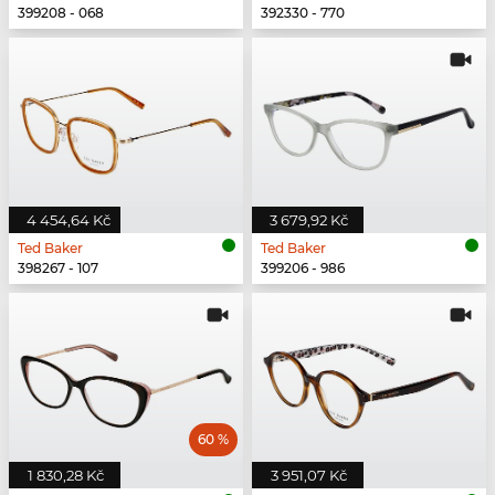
399208 - 068
392330 - 770
4 454,64 Kč
3 679,92 Kč
Ted Baker
Ted Baker
398267 - 107
399206 - 986
60 %
1 830,28 Kč
3 951,07 Kč