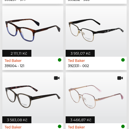
2 111,11 Kč
3 951,07 Kč
Ted Baker
Ted Baker
391004 - 121
392331 - 002
3 583,08 Kč
3 466,87 Kč
Ted Baker
Ted Baker