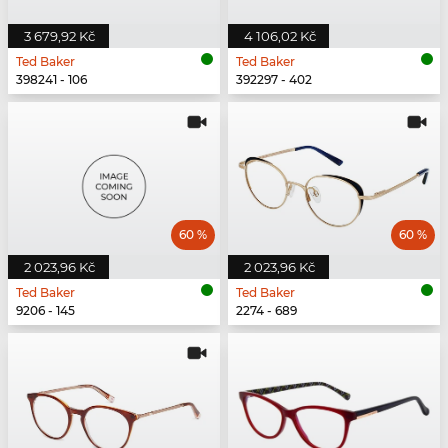
3 679,92 Kč
4 106,02 Kč
Ted Baker
Ted Baker
398241 - 106
392297 - 402
60 %
60 %
2 023,96 Kč
2 023,96 Kč
Ted Baker
Ted Baker
9206 - 145
2274 - 689