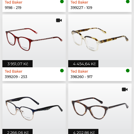
Ted Baker
Ted Baker
9198 - 219
399227 - 109
3 951,07 Kč
4 454,64 Kč
Ted Baker
Ted Baker
399209 - 253
398260 - 917
2 266,06 Kč
4 202,86 Kč