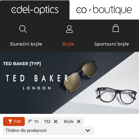
0
Sluneční brýle
Brýle
Sportovní brýle
TED BAKER [TYP]
Filtr
732
Brýle
70