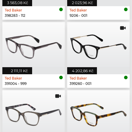
3 583,08 Kč
2 023,96 Kč
Ted Baker
Ted Baker
398283 - 112
9206 - 001
2 111,11 Kč
4 202,86 Kč
Ted Baker
Ted Baker
391004 - 999
399260 - 001