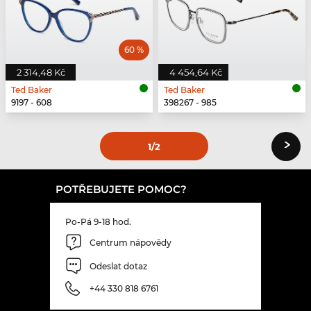
60 %
2 314,48 Kč
4 454,64 Kč
Ted Baker
Ted Baker
9197 - 608
398267 - 985
›
1
/2
POTŘEBUJETE POMOC?
Po-Pá 9-18 hod.
Centrum nápovědy
Odeslat dotaz
+44 330 818 6761