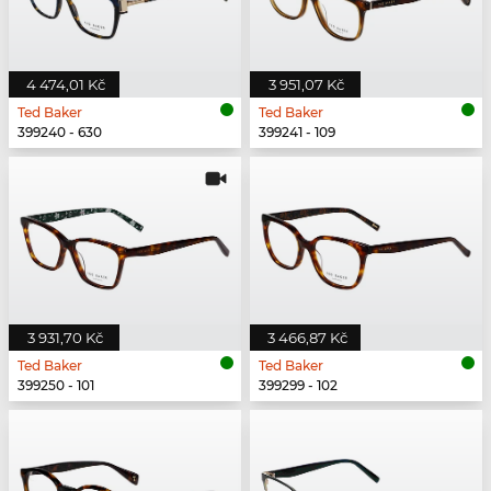
4 474,01 Kč
3 951,07 Kč
Ted Baker
Ted Baker
399240 - 630
399241 - 109
3 931,70 Kč
3 466,87 Kč
Ted Baker
Ted Baker
399250 - 101
399299 - 102