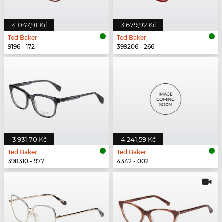
4 047,91 Kč
3 679,92 Kč
Ted Baker
Ted Baker
9196 - 172
399206 - 266
3 931,70 Kč
4 241,59 Kč
Ted Baker
Ted Baker
398310 - 977
4342 - 002