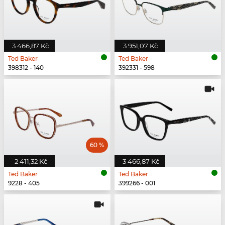
3 466,87 Kč
3 951,07 Kč
Ted Baker
Ted Baker
398312 - 140
392331 - 598
60 %
2 411,32 Kč
3 466,87 Kč
Ted Baker
Ted Baker
9228 - 405
399266 - 001