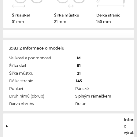
Šířka skel
Šířka můstku
Délka stranic
51 mm
21 mm
145 mm
398312 Informace o modelu
Velikosti a podrobnosti
M
Šířka skel
51
Šířka můstku
21
Délka stranic
145
Pohlaví
Pánské
Druh rámů (obrub)
S plným rámečkem
Barva obruby
Braun
Infor
o
výrobc