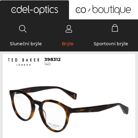
0
Sluneční brýle
Brýle
Sportovní brýle
398312
140