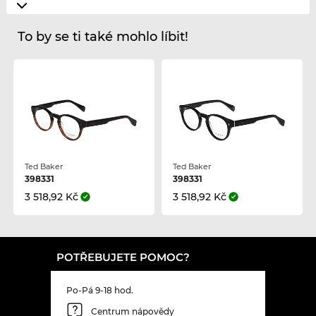
To by se ti také mohlo líbit!
Ted Baker
Ted Baker
398331
398331
3 518,92 Kč
3 518,92 Kč
POTŘEBUJETE POMOC?
Po-Pá 9-18 hod.
Centrum nápovědy