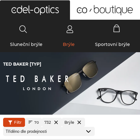
0
Sluneční brýle
Brýle
Sportovní brýle
TED BAKER [TYP]
Filtr
732
Brýle
70