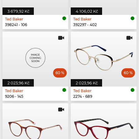
3 679,92 Kč
4 106,02 Kč
Ted Baker
Ted Baker
398241 - 106
392297 - 402
60 %
60 %
2 023,96 Kč
2 023,96 Kč
Ted Baker
Ted Baker
9206 - 145
2274 - 689