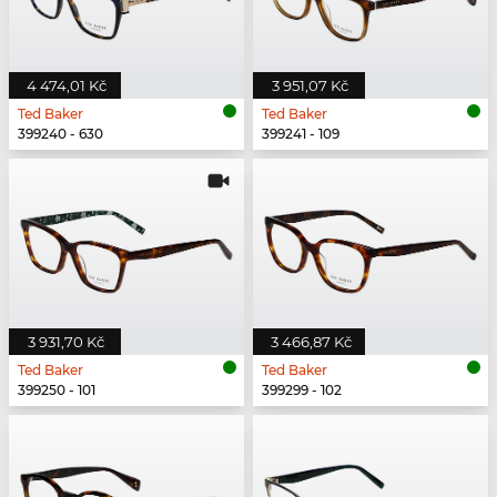
4 474,01 Kč
3 951,07 Kč
Ted Baker
Ted Baker
399240 - 630
399241 - 109
3 931,70 Kč
3 466,87 Kč
Ted Baker
Ted Baker
399250 - 101
399299 - 102