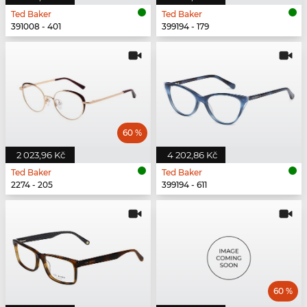
Ted Baker
Ted Baker
391008 - 401
399194 - 179
60 %
2 023,96 Kč
4 202,86 Kč
Ted Baker
Ted Baker
2274 - 205
399194 - 611
60 %