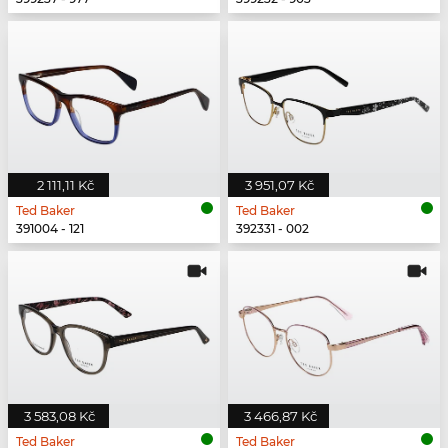
2 111,11 Kč
3 951,07 Kč
Ted Baker
Ted Baker
391004 - 121
392331 - 002
3 583,08 Kč
3 466,87 Kč
Ted Baker
Ted Baker