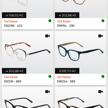
4 106,02 Kč
4 202,86 Kč
Ted Baker
Ted Baker
392298 - 402
399194 - 296
4 202,86 Kč
3 931,70 Kč
Ted Baker
Ted Baker
392316 - 689
399254 - 589