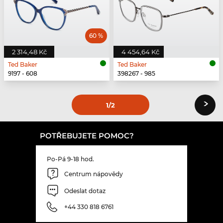
60 %
2 314,48 Kč
4 454,64 Kč
Ted Baker
Ted Baker
9197 - 608
398267 - 985
›
1
/2
POTŘEBUJETE POMOC?
Po-Pá 9-18 hod.
Centrum nápovědy
Odeslat dotaz
+44 330 818 6761