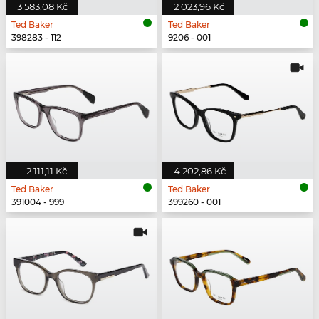
3 583,08 Kč
2 023,96 Kč
Ted Baker
Ted Baker
398283 - 112
9206 - 001
2 111,11 Kč
4 202,86 Kč
Ted Baker
Ted Baker
391004 - 999
399260 - 001