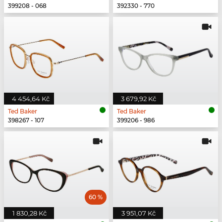
399208 - 068
392330 - 770
4 454,64 Kč
3 679,92 Kč
Ted Baker
Ted Baker
398267 - 107
399206 - 986
60 %
1 830,28 Kč
3 951,07 Kč