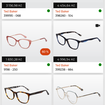
3 156,98 Kč
4 454,64 Kč
Ted Baker
Ted Baker
399195 - 068
398260 - 104
60 %
1 830,28 Kč
4 996,94 Kč
Ted Baker
Ted Baker
9198 - 250
399238 - 664