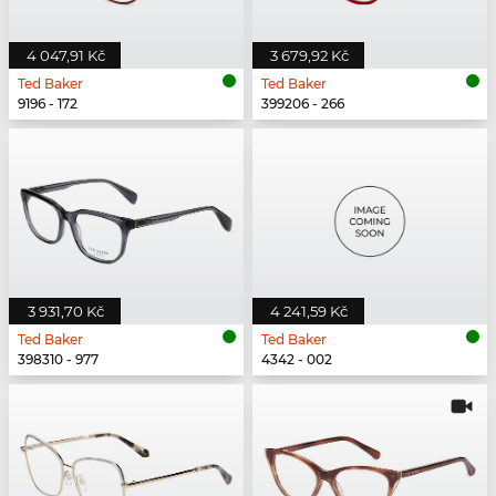
4 047,91 Kč
3 679,92 Kč
Ted Baker
Ted Baker
9196 - 172
399206 - 266
3 931,70 Kč
4 241,59 Kč
Ted Baker
Ted Baker
398310 - 977
4342 - 002