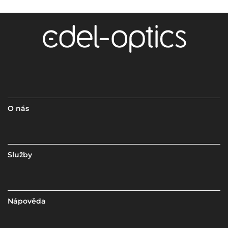
O nás
Služby
Nápověda