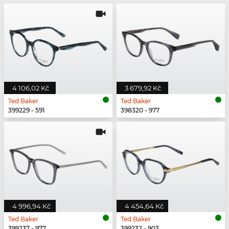
4 106,02 Kč
3 679,92 Kč
Ted Baker
Ted Baker
399229 - 591
398320 - 977
4 996,94 Kč
4 454,64 Kč
Ted Baker
Ted Baker
399237 - 977
399232 - 903