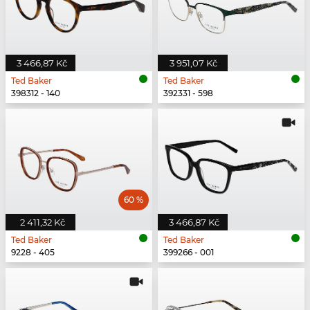
3 466,87 Kč
3 951,07 Kč
Ted Baker
Ted Baker
398312 - 140
392331 - 598
60 %
2 411,32 Kč
3 466,87 Kč
Ted Baker
Ted Baker
9228 - 405
399266 - 001