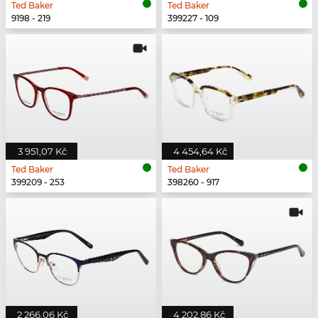
Ted Baker
Ted Baker
9198 - 219
399227 - 109
3 951,07 Kč
4 454,64 Kč
Ted Baker
Ted Baker
399209 - 253
398260 - 917
2 266,06 Kč
4 202,86 Kč