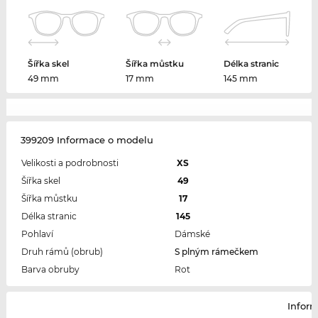
Šířka skel
Šířka můstku
Délka stranic
49 mm
17 mm
145 mm
399209 Informace o modelu
Velikosti a podrobnosti
XS
Šířka skel
49
Šířka můstku
17
Délka stranic
145
Pohlaví
Dámské
Druh rámů (obrub)
S plným rámečkem
Barva obruby
Rot
Infor