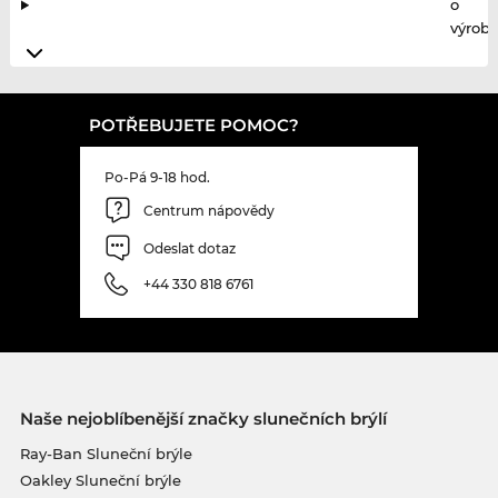
o
výrobc
POTŘEBUJETE POMOC?
Po-Pá 9-18 hod.
Centrum nápovědy
Odeslat dotaz
+44 330 818 6761
Naše nejoblíbenější značky slunečních brýlí
Ray-Ban Sluneční brýle
Oakley Sluneční brýle