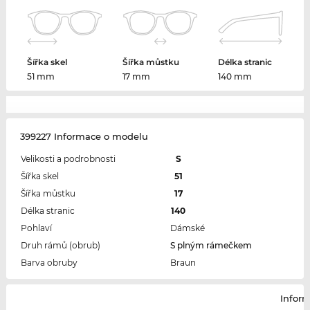
Šířka skel
Šířka můstku
Délka stranic
51 mm
17 mm
140 mm
399227 Informace o modelu
Velikosti a podrobnosti
S
Šířka skel
51
Šířka můstku
17
Délka stranic
140
Pohlaví
Dámské
Druh rámů (obrub)
S plným rámečkem
Barva obruby
Braun
Infor