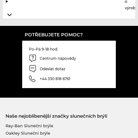
o
výrobc
POTŘEBUJETE POMOC?
Po-Pá 9-18 hod.
Centrum nápovědy
Odeslat dotaz
+44 330 818 6761
Naše nejoblíbenější značky slunečních brýlí
Ray-Ban Sluneční brýle
Oakley Sluneční brýle