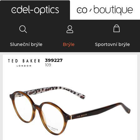
0
Sluneční brýle
Brýle
Sportovní brýle
399227
109