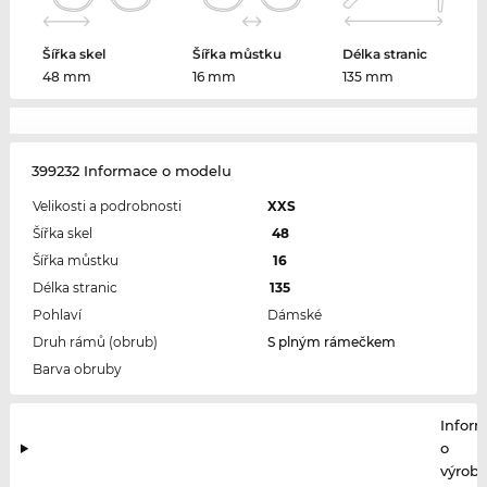
Šířka skel
Šířka můstku
Délka stranic
48 mm
16 mm
135 mm
399232 Informace o modelu
Velikosti a podrobnosti
XXS
Šířka skel
48
Šířka můstku
16
Délka stranic
135
Pohlaví
Dámské
Druh rámů (obrub)
S plným rámečkem
Barva obruby
Infor
o
výrobc