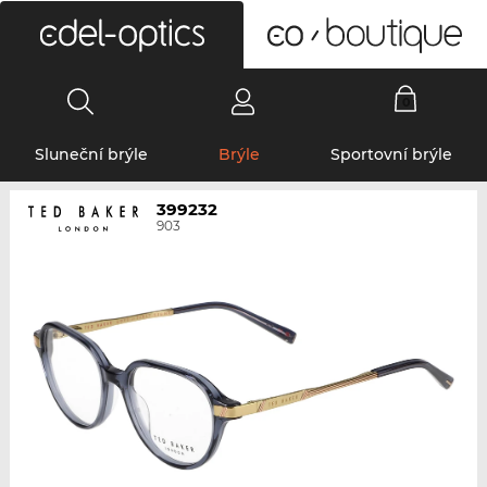
0
Sluneční brýle
Brýle
Sportovní brýle
399232
903