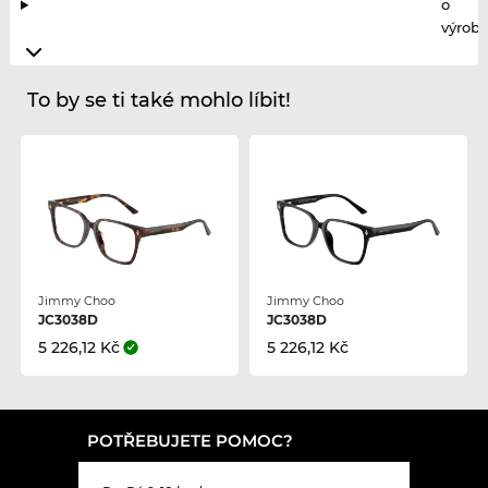
o
výrobc
To by se ti také mohlo líbit!
Jimmy Choo
Jimmy Choo
JC3038D
JC3038D
5 226,12 Kč
5 226,12 Kč
POTŘEBUJETE POMOC?