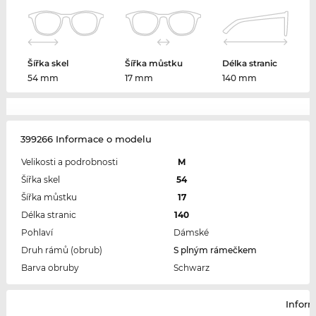
Šířka skel
Šířka můstku
Délka stranic
54 mm
17 mm
140 mm
399266 Informace o modelu
Velikosti a podrobnosti
M
Šířka skel
54
Šířka můstku
17
Délka stranic
140
Pohlaví
Dámské
Druh rámů (obrub)
S plným rámečkem
Barva obruby
Schwarz
Infor