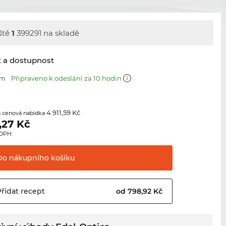
ště
1
399291 na skladě
t a dostupnost
mm
Připraveno k odeslání za 10 hodin
4 911,59 Kč
 cenová nabídka
,27
Kč
 DPH.
Do nákupního
košíku
Přidat
recept
od 798,92 Kč