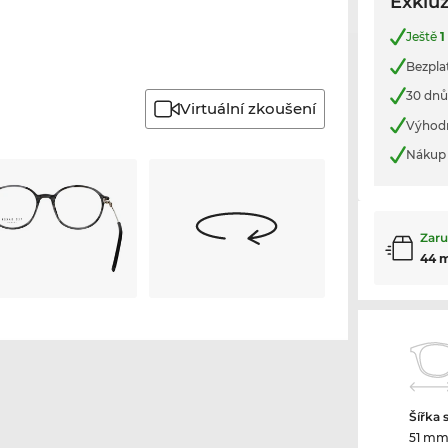
Exkluz
Ještě
1
Bezpla
30 dnů
Virtuální zkoušení
Výhod
Nákup 
Zaru
44 
Šířka 
51 m