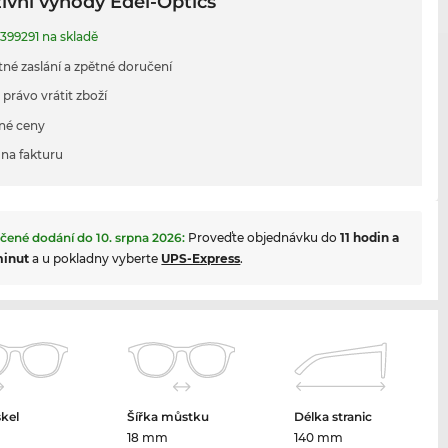
ivní výhody Edel-Optics
399291 na skladě
tné zaslání a zpětné doručení
 právo vrátit zboží
né ceny
na fakturu
čené dodání do
10. srpna 2026
:
Proveďte objednávku do
11 hodin a
minut
a u pokladny vyberte
UPS-Express
.
skel
Šířka můstku
Délka stranic
m
18 mm
140 mm