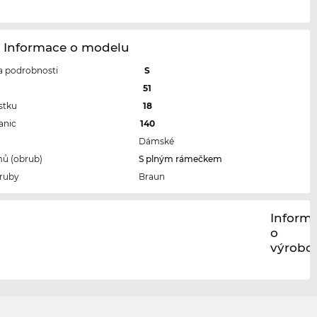
1 Informace o modelu
 a podrobnosti
S
l
51
stku
18
anic
140
Dámské
ů (obrub)
S plným rámečkem
ruby
Braun
Inform
o
výrobci