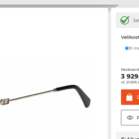
Je
Velikos
51 
Nezávazná
3 929
vč. 21.00%