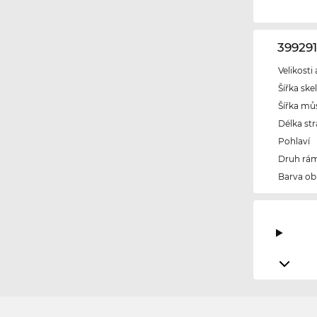
39929
Velikosti
Šířka ske
Šířka mů
Délka str
Pohlaví
Druh rám
Barva ob