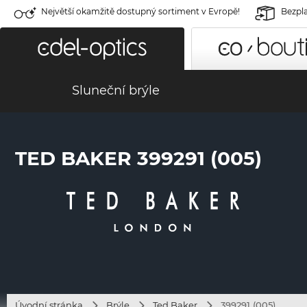
Největší okamžitě dostupný sortiment v Evropě!
Bezpla
Sluneční brýle
TED BAKER 399291 (005)
Úvodní stránka
Brýle
Ted Baker
399291 (005)