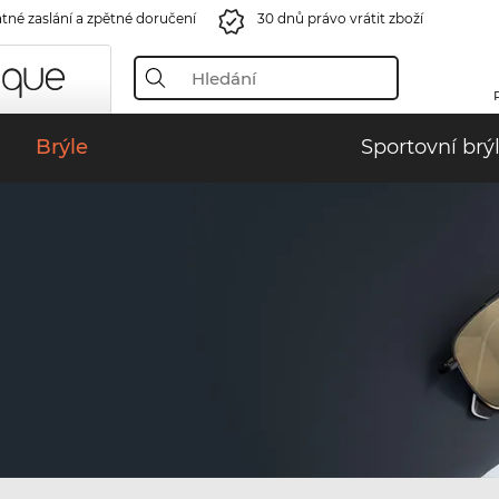
tné zaslání a zpětné doručení
30 dnů právo vrátit zboží
Brýle
Sportovní brý