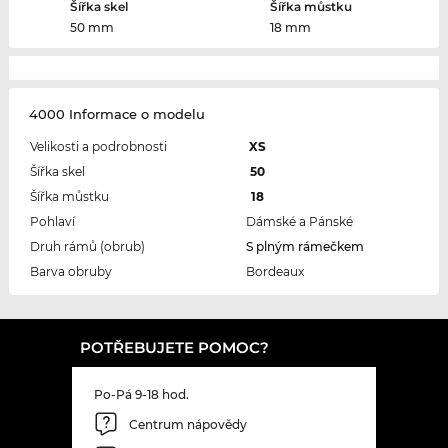
Šířka skel
Šířka můstku
50 mm
18 mm
4000 Informace o modelu
Velikosti a podrobnosti
XS
Šířka skel
50
Šířka můstku
18
Pohlaví
Dámské a Pánské
Druh rámů (obrub)
S plným rámečkem
Barva obruby
Bordeaux
POTŘEBUJETE POMOC?
Po-Pá 9-18 hod.
Centrum nápovědy