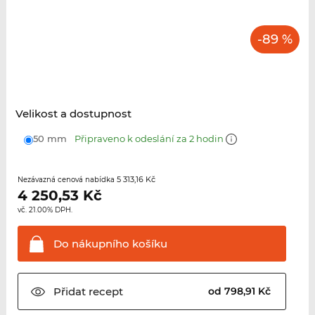
-89 %
Velikost a dostupnost
50 mm
Připraveno k odeslání za 2 hodin
5 313,16 Kč
Nezávazná cenová nabídka
4 250,53
Kč
vč. 21.00% DPH.
Do nákupního
košíku
Přidat
recept
od 798,91 Kč