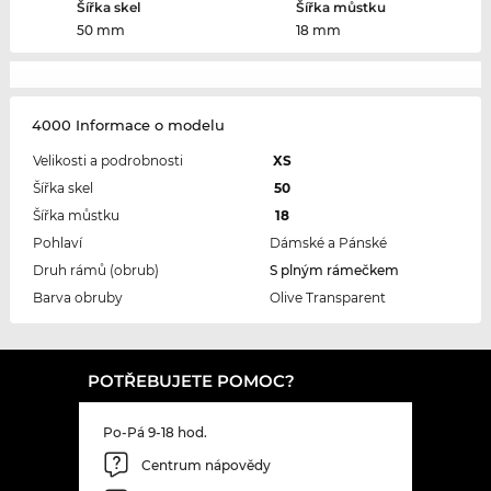
Šířka skel
Šířka můstku
50 mm
18 mm
4000 Informace o modelu
Velikosti a podrobnosti
XS
Šířka skel
50
Šířka můstku
18
Pohlaví
Dámské a Pánské
Druh rámů (obrub)
S plným rámečkem
Barva obruby
Olive Transparent
POTŘEBUJETE POMOC?
Po-Pá 9-18 hod.
Centrum nápovědy