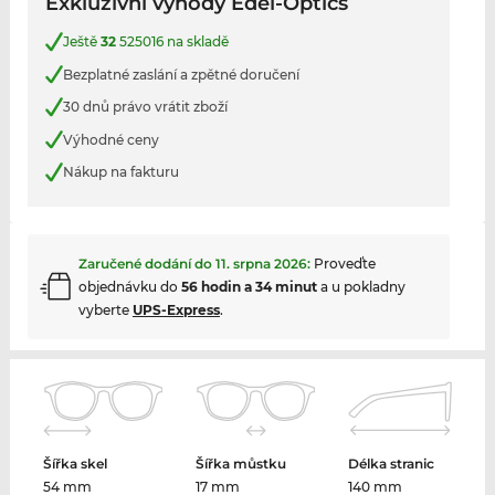
Exkluzivní výhody Edel-Optics
Ještě
32
525016 na skladě
Bezplatné zaslání a zpětné doručení
30 dnů právo vrátit zboží
Výhodné ceny
Nákup na fakturu
Zaručené dodání do
11. srpna 2026
:
Proveďte
objednávku do
56 hodin a 34 minut
a u pokladny
vyberte
UPS-Express
.
Šířka skel
Šířka můstku
Délka stranic
54 mm
17 mm
140 mm