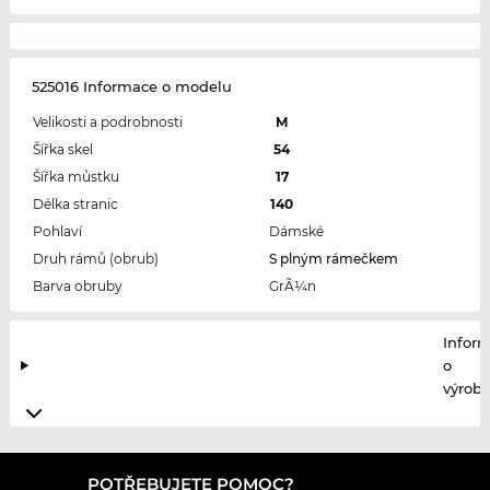
525016 Informace o modelu
Velikosti a podrobnosti
M
Šířka skel
54
Šířka můstku
17
Délka stranic
140
Pohlaví
Dámské
Druh rámů (obrub)
S plným rámečkem
Barva obruby
GrÃ¼n
Infor
o
výrobc
POTŘEBUJETE POMOC?