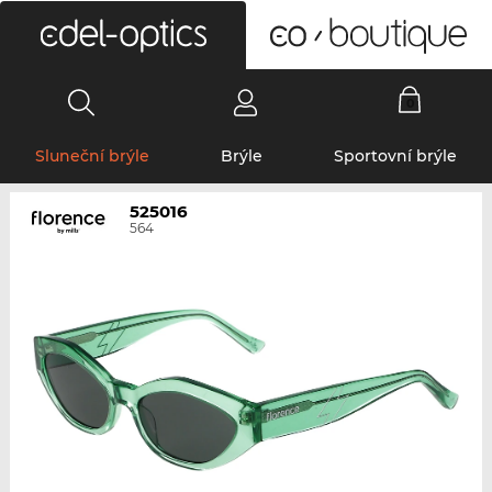
0
Sluneční brýle
Brýle
Sportovní brýle
525016
564