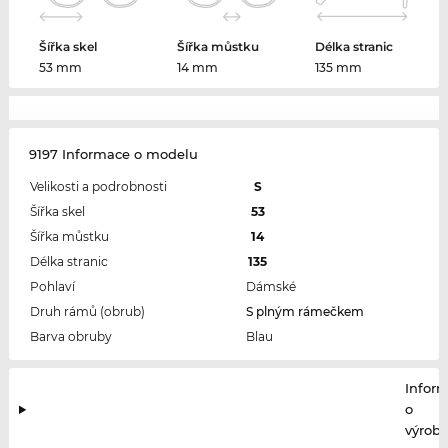
Šířka skel
Šířka můstku
Délka stranic
53 mm
14 mm
135 mm
9197 Informace o modelu
Velikosti a podrobnosti
S
Šířka skel
53
Šířka můstku
14
Délka stranic
135
Pohlaví
Dámské
Druh rámů (obrub)
S plným rámečkem
Barva obruby
Blau
Infor
o
výrobc