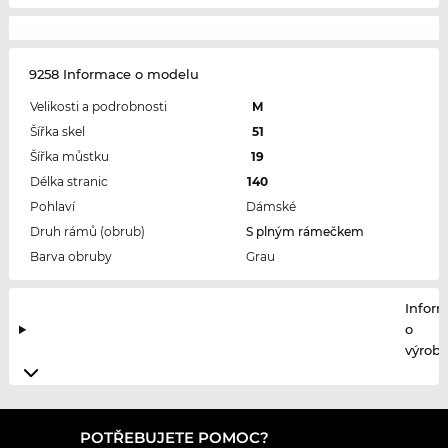
9258 Informace o modelu
Velikosti a podrobnosti
M
Šířka skel
51
Šířka můstku
19
Délka stranic
140
Pohlaví
Dámské
Druh rámů (obrub)
S plným rámečkem
Barva obruby
Grau
Infor
o
výrobc
POTŘEBUJETE POMOC?