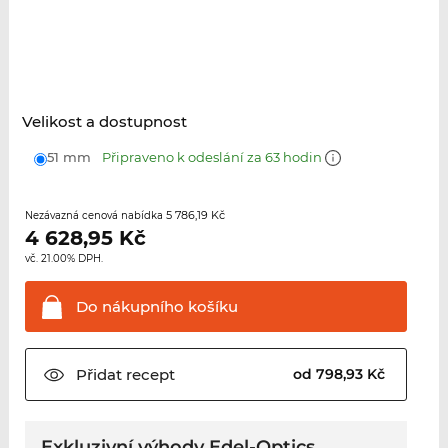
Velikost a dostupnost
51 mm
Připraveno k odeslání za 63 hodin
5 786,19 Kč
Nezávazná cenová nabídka
4 628,95
Kč
vč. 21.00% DPH.
Do nákupního
košíku
Přidat
recept
od 798,93 Kč
Exkluzivní výhody Edel-Optics