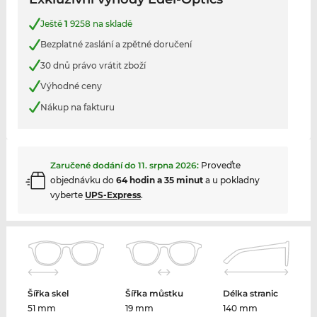
Ještě
1
9258 na skladě
Bezplatné zaslání a zpětné doručení
30 dnů právo vrátit zboží
Výhodné ceny
Nákup na fakturu
Zaručené dodání do
11. srpna 2026
:
Proveďte
objednávku do
64 hodin a 35 minut
a u pokladny
vyberte
UPS-Express
.
Šířka skel
Šířka můstku
Délka stranic
51 mm
19 mm
140 mm