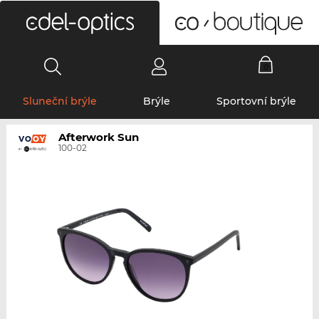
0
Sluneční brýle
Brýle
Sportovní brýle
Afterwork Sun
100-02