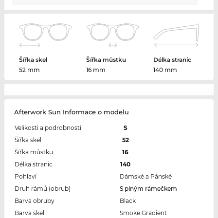
Šířka skel
Šířka můstku
Délka stranic
52 mm
16 mm
140 mm
Afterwork Sun Informace o modelu
Velikosti a podrobnosti
S
Šířka skel
52
Šířka můstku
16
Délka stranic
140
Pohlaví
Dámské a Pánské
Druh rámů (obrub)
S plným rámečkem
Barva obruby
Black
Barva skel
Smoke Gradient