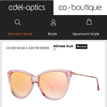
0
Sluneční brýle
Brýle
Sportovní brýle
Aimee Sun
Mirrored
01