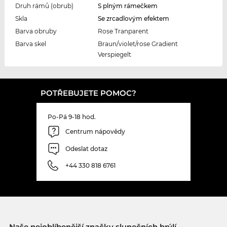
Druh rámů (obrub)
S plným rámečkem
Skla
Se zrcadlovým efektem
Barva obruby
Rose Tranparent
Barva skel
Braun/violet/rose Gradient
Verspiegelt
POTŘEBUJETE POMOC?
Po-Pá 9-18 hod.
Centrum nápovědy
Odeslat dotaz
+44 330 818 6761
Naše nejoblíbenější značky slunečních brýlí