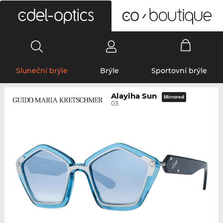
0
Sluneční brýle
Brýle
Sportovní brýle
Alayiha Sun
Mirrored
03