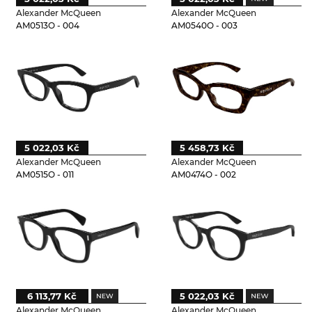
Alexander McQueen
Alexander McQueen
AM0513O - 004
AM0540O - 003
5 022,03 Kč
5 458,73 Kč
Alexander McQueen
Alexander McQueen
AM0515O - 011
AM0474O - 002
6 113,77 Kč
5 022,03 Kč
Alexander McQueen
Alexander McQueen