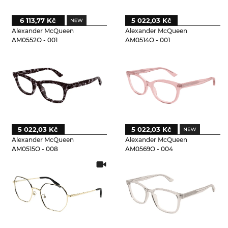
6 113,77 Kč
5 022,03 Kč
Alexander McQueen
Alexander McQueen
AM0552O - 001
AM0514O - 001
5 022,03 Kč
5 022,03 Kč
Alexander McQueen
Alexander McQueen
AM0515O - 008
AM0569O - 004