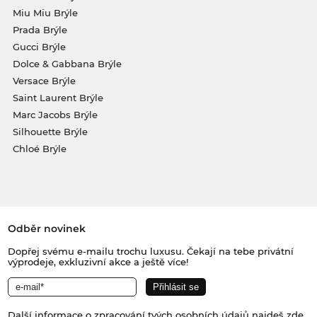
Miu Miu Brýle
Prada Brýle
Gucci Brýle
Dolce & Gabbana Brýle
Versace Brýle
Saint Laurent Brýle
Marc Jacobs Brýle
Silhouette Brýle
Chloé Brýle
Odběr novinek
Dopřej svému e-mailu trochu luxusu. Čekají na tebe privátní
výprodeje, exkluzivní akce a ještě více!
Další informace o zpracování tvých osobních údajů najdeš
zde
.