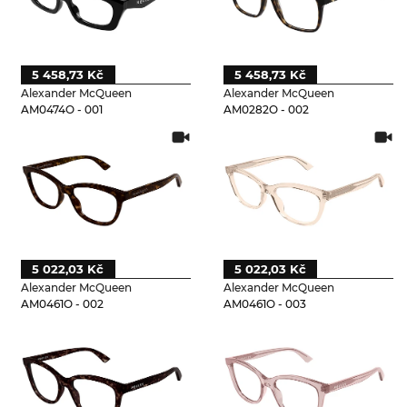
5 458,73 Kč
5 458,73 Kč
Alexander McQueen
Alexander McQueen
AM0474O - 001
AM0282O - 002
5 022,03 Kč
5 022,03 Kč
Alexander McQueen
Alexander McQueen
AM0461O - 002
AM0461O - 003