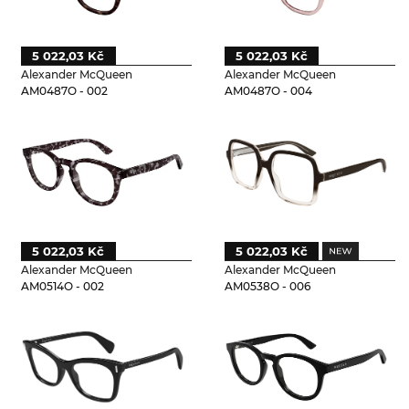
5 022,03 Kč
5 022,03 Kč
Alexander McQueen
Alexander McQueen
AM0487O - 002
AM0487O - 004
5 022,03 Kč
5 022,03 Kč
Alexander McQueen
Alexander McQueen
AM0514O - 002
AM0538O - 006