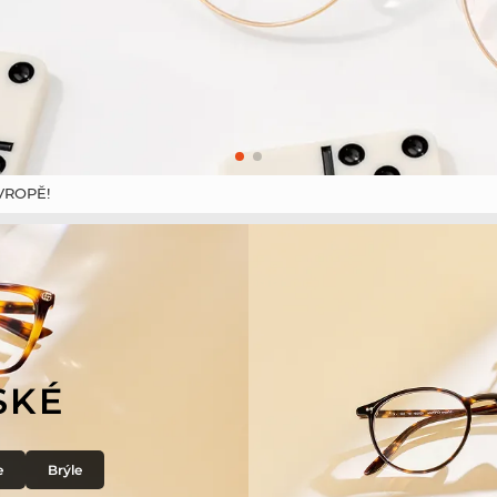
VROPĚ!
SKÉ
e
Brýle