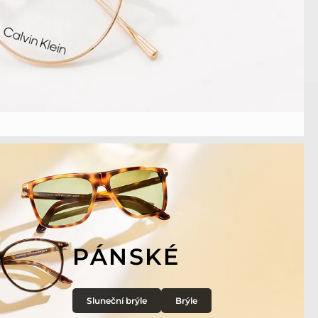
PÁNSKÉ
Sluneční brýle
Brýle