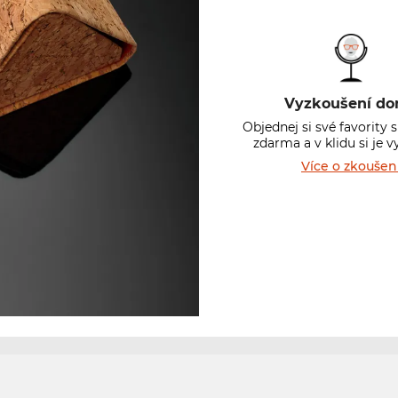
Vyzkoušení d
Objednej si své favority 
zdarma a v klidu si je v
Více o zkoušen