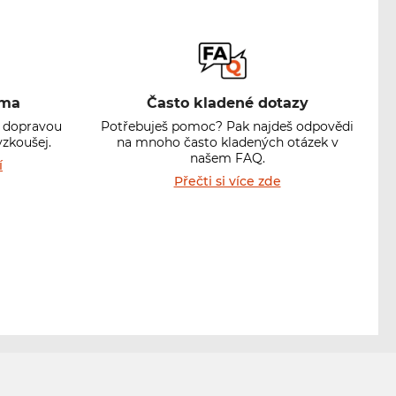
oma
Často kladené dotazy
s dopravou
Potřebuješ pomoc? Pak najdeš odpovědi
yzkoušej.
na mnoho často kladených otázek v
našem FAQ.
í
Přečti si více zde